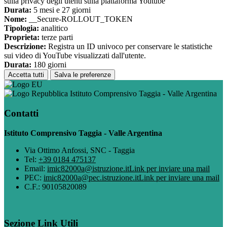
sulla privacy degli utenti sulla piattaforma Youtube
Durata:
5 mesi e 27 giorni
Nome:
__Secure-ROLLOUT_TOKEN
Tipologia:
analitico
Proprieta:
terze parti
Descrizione:
Registra un ID univoco per conservare le statistiche
sui video di YouTube visualizzati dall'utente.
Durata:
180 giorni
Accetta tutti
Salva le preferenze
Istituto Comprensivo Taggia - Valle Argentina
Contatti
Istituto Comprensivo Taggia - Valle Argentina
Via Ottimo Anfossi, SNC - Taggia
Tel:
+39 0184 475137
Email:
imic82000a@istruzione.it
Link per inviare una mail
PEC:
imic82000a@pec.istruzione.it
Link per inviare una mail
C.F.: 90105820089
Sezione Link Utili