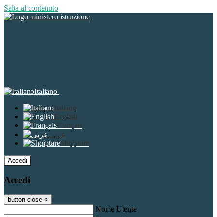
Salta al contenuto
Italiano
Italiano
English
Français
عربى
Shqiptare
Accedi
Accedi
button close
×
Nome Utente