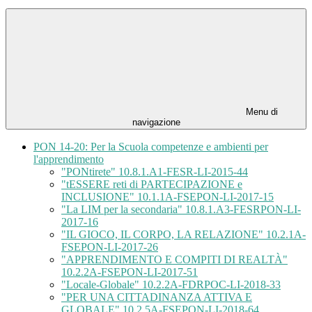
Menu di
navigazione
PON 14-20: Per la Scuola competenze e ambienti per
l'apprendimento
"PONtirete" 10.8.1.A1-FESR-LI-2015-44
"tESSERE reti di PARTECIPAZIONE e
INCLUSIONE" 10.1.1A-FSEPON-LI-2017-15
"La LIM per la secondaria" 10.8.1.A3-FESRPON-LI-
2017-16
"IL GIOCO, IL CORPO, LA RELAZIONE" 10.2.1A-
FSEPON-LI-2017-26
"APPRENDIMENTO E COMPITI DI REALTÀ"
10.2.2A-FSEPON-LI-2017-51
"Locale-Globale" 10.2.2A-FDRPOC-LI-2018-33
"PER UNA CITTADINANZA ATTIVA E
GLOBALE" 10.2.5A-FSEPON-LI-2018-64