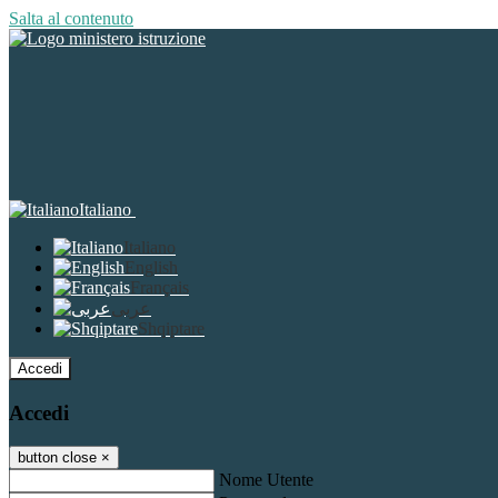
Salta al contenuto
Italiano
Italiano
English
Français
عربى
Shqiptare
Accedi
Accedi
button close
×
Nome Utente