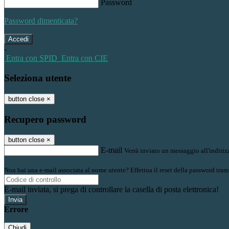
Password
Password dimenticata?
-
Entra con SPID
Entra con CIE
Seleziona utente
button close
×
Recupero password
button close
×
E-mail
Verrà inviato un messaggio all'indirizz
Non hai una e-mail associata al nome utente? Effettua il reset della password tram
E-mail inviata, si prega di controllare la casella di posta elettronica!
Errore
Chiudi