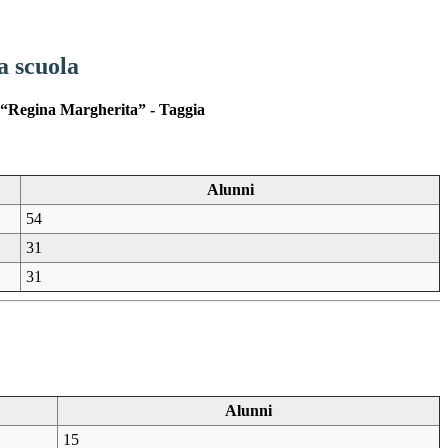
a scuola
a “Regina Margherita” - Taggia
Alunni
54
31
31
Alunni
15