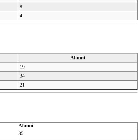
8
4
Alunni
19
34
21
Alunni
35