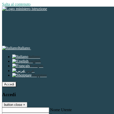
Salta al contenuto
Italiano
Italiano
English
Français
عربى
Shqiptare
Accedi
Accedi
button close
×
Nome Utente