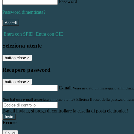
Password
Password dimenticata?
-
Entra con SPID
Entra con CIE
Seleziona utente
button close
×
Recupero password
button close
×
E-mail
Verrà inviato un messaggio all'indirizz
Non hai una e-mail associata al nome utente? Effettua il reset della password tram
E-mail inviata, si prega di controllare la casella di posta elettronica!
Errore
Chiudi