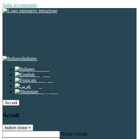
Salta al contenuto
Italiano
Italiano
English
Français
عربى
Shqiptare
Accedi
Accedi
button close
×
Nome Utente