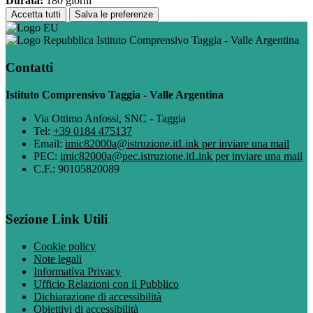
Durata:
180 giorni
Accetta tutti
Salva le preferenze
Istituto Comprensivo Taggia - Valle Argentina
Contatti
Istituto Comprensivo Taggia - Valle Argentina
Via Ottimo Anfossi, SNC - Taggia
Tel:
+39 0184 475137
Email:
imic82000a@istruzione.it
Link per inviare una mail
PEC:
imic82000a@pec.istruzione.it
Link per inviare una mail
C.F.: 90105820089
Sezione Link Utili
Cookie policy
Note legali
Informativa Privacy
Ufficio Relazioni con il Pubblico
Dichiarazione di accessibilità
Obiettivi di accessibilità