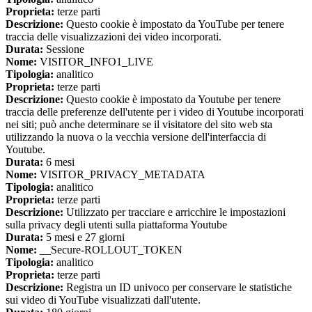
Proprieta:
terze parti
Descrizione:
Questo cookie è impostato da YouTube per tenere
traccia delle visualizzazioni dei video incorporati.
Durata:
Sessione
Nome:
VISITOR_INFO1_LIVE
Tipologia:
analitico
Proprieta:
terze parti
Descrizione:
Questo cookie è impostato da Youtube per tenere
traccia delle preferenze dell'utente per i video di Youtube incorporati
nei siti; può anche determinare se il visitatore del sito web sta
utilizzando la nuova o la vecchia versione dell'interfaccia di
Youtube.
Durata:
6 mesi
Nome:
VISITOR_PRIVACY_METADATA
Tipologia:
analitico
Proprieta:
terze parti
Descrizione:
Utilizzato per tracciare e arricchire le impostazioni
sulla privacy degli utenti sulla piattaforma Youtube
Durata:
5 mesi e 27 giorni
Nome:
__Secure-ROLLOUT_TOKEN
Tipologia:
analitico
Proprieta:
terze parti
Descrizione:
Registra un ID univoco per conservare le statistiche
sui video di YouTube visualizzati dall'utente.