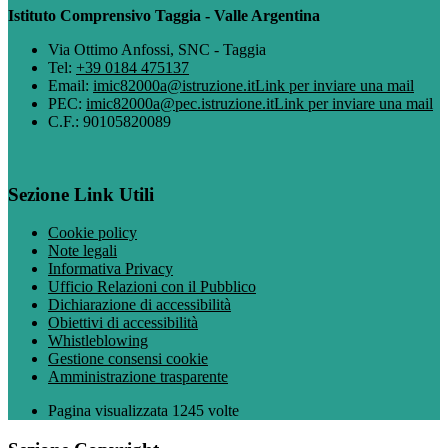
Istituto Comprensivo Taggia - Valle Argentina
Via Ottimo Anfossi, SNC - Taggia
Tel:
+39 0184 475137
Email:
imic82000a@istruzione.it
Link per inviare una mail
PEC:
imic82000a@pec.istruzione.it
Link per inviare una mail
C.F.: 90105820089
Sezione Link Utili
Cookie policy
Note legali
Informativa Privacy
Ufficio Relazioni con il Pubblico
Dichiarazione di accessibilità
Obiettivi di accessibilità
Whistleblowing
Gestione consensi cookie
Amministrazione trasparente
Pagina visualizzata
1245
volte