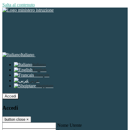
Salta al contenuto
Italiano
Italiano
English
Français
عربى
Shqiptare
Accedi
Accedi
button close
×
Nome Utente