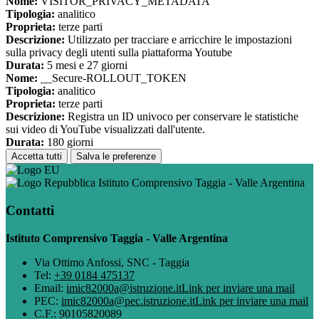
Nome:
VISITOR_PRIVACY_METADATA
Tipologia:
analitico
Proprieta:
terze parti
Descrizione:
Utilizzato per tracciare e arricchire le impostazioni
sulla privacy degli utenti sulla piattaforma Youtube
Durata:
5 mesi e 27 giorni
Nome:
__Secure-ROLLOUT_TOKEN
Tipologia:
analitico
Proprieta:
terze parti
Descrizione:
Registra un ID univoco per conservare le statistiche
sui video di YouTube visualizzati dall'utente.
Durata:
180 giorni
Accetta tutti
Salva le preferenze
Istituto Comprensivo Taggia - Valle Argentina
Contatti
Istituto Comprensivo Taggia - Valle Argentina
Via Ottimo Anfossi, SNC - Taggia
Tel:
+39 0184 475137
Email:
imic82000a@istruzione.it
Link per inviare una mail
PEC:
imic82000a@pec.istruzione.it
Link per inviare una mail
C.F.: 90105820089