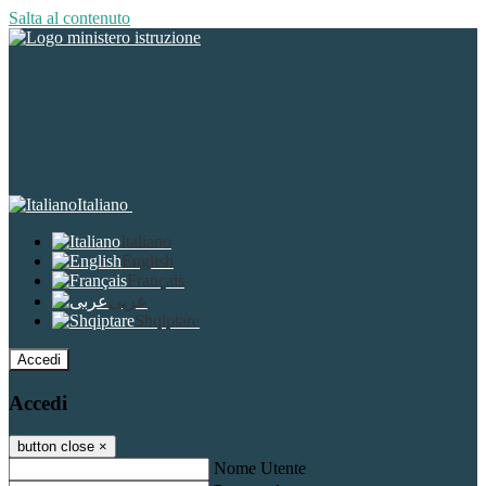
Salta al contenuto
Italiano
Italiano
English
Français
عربى
Shqiptare
Accedi
Accedi
button close
×
Nome Utente