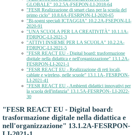
GLOBALE" 10.2.5A-FSEPON-LI-2018-64
"FESR Realizzazione di smart class per la scuola del
primo ciclo" 10.8.6A-FESRPON-LI-2020-65
"Bi-sogni speciali ICTAGGIA" 10.2.2A-FSEPON-LI-
2020-91
"UNA SCUOLA PER LA CREATIVITÀ" 10.1.1A-
FDRPOC-LI-2021-3
"ATTIVI INSIEME PER LA SCUOLA" 10.2.2A-
FDRPOC-LI-2021-5
"FESR REACT EU - Digital board: trasformazione
digitale nella didattica e nell'organizzazione" 13.1.2A-
FESRPON-LI-2021-1
"FESR REACT EU - Realizzazione di reti locali,
cablate e wireless, nelle scuole" 13.1.1A- FESRPON-
LI-2021-41
"FESR REACT EU - Ambienti didattici innovativi per
la scuola dell'infanzia" 13.1.5A-FESRPON- LI-2022-
30
"FESR REACT EU - Digital board:
trasformazione digitale nella didattica e
nell'organizzazione" 13.1.2A-FESRPON-
LI-2021-1