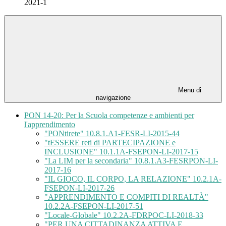
2021-1
Menu di
navigazione
PON 14-20: Per la Scuola competenze e ambienti per
l'apprendimento
"PONtirete" 10.8.1.A1-FESR-LI-2015-44
"tESSERE reti di PARTECIPAZIONE e
INCLUSIONE" 10.1.1A-FSEPON-LI-2017-15
"La LIM per la secondaria" 10.8.1.A3-FESRPON-LI-
2017-16
"IL GIOCO, IL CORPO, LA RELAZIONE" 10.2.1A-
FSEPON-LI-2017-26
"APPRENDIMENTO E COMPITI DI REALTÀ"
10.2.2A-FSEPON-LI-2017-51
"Locale-Globale" 10.2.2A-FDRPOC-LI-2018-33
"PER UNA CITTADINANZA ATTIVA E