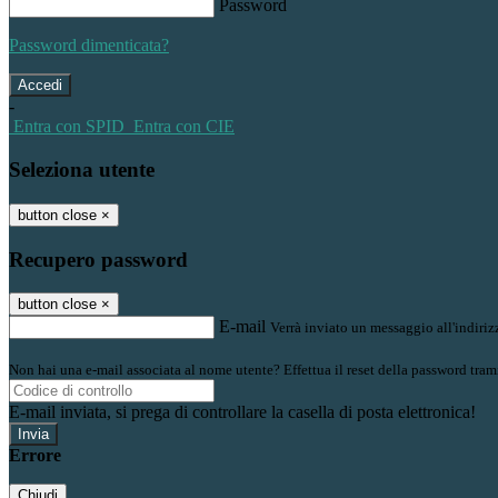
Password
Password dimenticata?
-
Entra con SPID
Entra con CIE
Seleziona utente
button close
×
Recupero password
button close
×
E-mail
Verrà inviato un messaggio all'indirizz
Non hai una e-mail associata al nome utente? Effettua il reset della password tram
E-mail inviata, si prega di controllare la casella di posta elettronica!
Errore
Chiudi