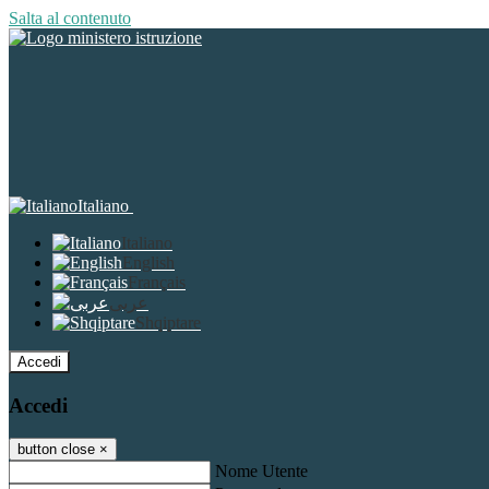
Salta al contenuto
Italiano
Italiano
English
Français
عربى
Shqiptare
Accedi
Accedi
button close
×
Nome Utente