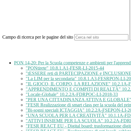
Campo di ricerca per le pagine del sito
PON 14-20: Per la Scuola competenze e ambienti per l'appren
"PONtirete" 10.8.1.A1-FESR-LI-2015-44
"tESSERE reti di PARTECIPAZIONE e INCLUSIONE
"La LIM per la secondaria" 10.8.1.A3-FESRPON-LI-2
"IL GIOCO, IL CORPO, LA RELAZIONE" 10.2.1A-F
"APPRENDIMENTO E COMPITI DI REALTÀ" 10.2.
"Locale-Globale" 10.2.2A-FDRPOC-LI-2018-33
"PER UNA CITTADINANZA ATTIVA E GLOBALE" 1
"FESR Realizzazione di smart class per la scuola del
"Bi-sogni speciali ICTAGGIA" 10.2.2A-FSEPON-LI-2
"UNA SCUOLA PER LA CREATIVITÀ" 10.1.1A-FD
"ATTIVI INSIEME PER LA SCUOLA" 10.2.2A-FDRP
"FESR REACT EU - Digital board: trasformazione digita