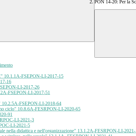
PON 14-20: Per la Sc
dimento
" 10.1.1A-FSEPON-LI-2017-15
017-16
SEPON-LI-2017-26
2A-FSEPON-LI-2017-51
0.2.5A-FSEPON-LI-2018-64
 primo ciclo" 10.8.6A-FESRPON-LI-2020-65
020-91
RPOC-LI-2021-3
OC-LI-2021-5
le nella didattica e nell'organizzazione" 13.1.2A-FESRPON-LI-2021-