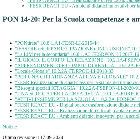
"FESR REACT EU - Realizzazione di reti locali, cablat
"FESR REACT EU - Ambienti didattici innovativi per l
PON 14-20: Per la Scuola competenze e am
"PONtirete" 10.8.1.A1-FESR-LI-2015-44
"tESSERE reti di PARTECIPAZIONE e INCLUSIONE" 10.
"La LIM per la secondaria" 10.8.1.A3-FESRPON-LI-2017-16
"IL GIOCO, IL CORPO, LA RELAZIONE" 10.2.1A-FSEPO
"APPRENDIMENTO E COMPITI DI REALTÀ" 10.2.2A-FS
"Locale-Globale" 10.2.2A-FDRPOC-LI-2018-33
"PER UNA CITTADINANZA ATTIVA E GLOBALE" 10.2.5
"FESR Realizzazione di smart class per la scuola del primo
"Bi-sogni speciali ICTAGGIA" 10.2.2A-FSEPON-LI-2020-9
"UNA SCUOLA PER LA CREATIVITÀ" 10.1.1A-FDRPOC-
"ATTIVI INSIEME PER LA SCUOLA" 10.2.2A-FDRPOC-L
"FESR REACT EU - Digital board: trasformazione digitale ne
"FESR REACT EU - Realizzazione di reti locali, cablate e wi
"FESR REACT EU - Ambienti didattici innovativi per la scuo
Notizie
Ultima revisione il 17-09-2024