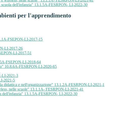
e e wireless, nelle scuole" 13.1.1A- FESRPON-LI-2021-41
a scuola dell'infanzia" 13.1.5A-FESRPON- LI-2022-30
bienti per l'apprendimento
1.1A-FSEPON-LI-2017-15
N-LI-2017-26
EPON-LI-2017-51
A-FSEPON-LI-2018-64
 ciclo" 10.8.6A-FESRPON-LI-2020-65
1
LI-2021-3
I-2021-5
lla didattica e nell'organizzazione" 13.1.2A-FESRPON-LI-2021-1
reless, nelle scuole" 13.1.1A- FESRPON-LI-2021-41
la dell'infanzia" 13.1.5A-FESRPON- LI-2022-30