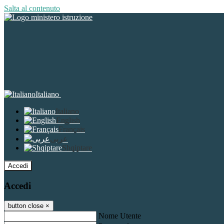
Salta al contenuto
Italiano
Italiano
English
Français
عربى
Shqiptare
Accedi
Accedi
button close
×
Nome Utente