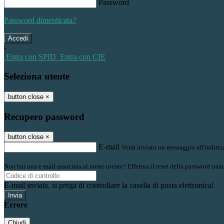
Password
Password dimenticata?
-
Entra con SPID
Entra con CIE
Seleziona utente
button close
×
Recupero password
button close
×
E-mail
Verrà inviato un messaggio all'indirizz
Non hai una e-mail associata al nome utente? Effettua il reset della password tram
E-mail inviata, si prega di controllare la casella di posta elettronica!
Errore
Chiudi