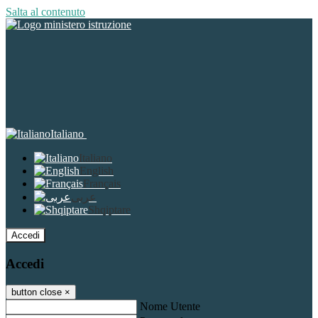
Salta al contenuto
Italiano
Italiano
English
Français
عربى
Shqiptare
Accedi
Accedi
button close
×
Nome Utente