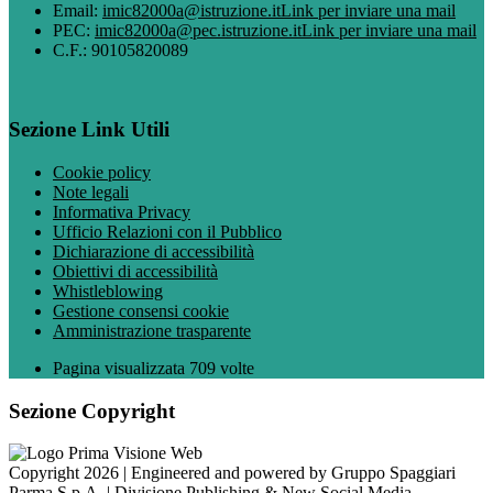
Email:
imic82000a@istruzione.it
Link per inviare una mail
PEC:
imic82000a@pec.istruzione.it
Link per inviare una mail
C.F.: 90105820089
Sezione Link Utili
Cookie policy
Note legali
Informativa Privacy
Ufficio Relazioni con il Pubblico
Dichiarazione di accessibilità
Obiettivi di accessibilità
Whistleblowing
Gestione consensi cookie
Amministrazione trasparente
Pagina visualizzata
709
volte
Sezione Copyright
Copyright 2026 | Engineered and powered by Gruppo Spaggiari
Parma S.p.A. | Divisione Publishing & New Social Media