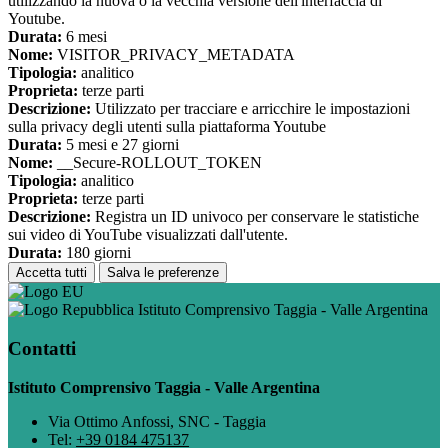
utilizzando la nuova o la vecchia versione dell'interfaccia di
Youtube.
Durata:
6 mesi
Nome:
VISITOR_PRIVACY_METADATA
Tipologia:
analitico
Proprieta:
terze parti
Descrizione:
Utilizzato per tracciare e arricchire le impostazioni
sulla privacy degli utenti sulla piattaforma Youtube
Durata:
5 mesi e 27 giorni
Nome:
__Secure-ROLLOUT_TOKEN
Tipologia:
analitico
Proprieta:
terze parti
Descrizione:
Registra un ID univoco per conservare le statistiche
sui video di YouTube visualizzati dall'utente.
Durata:
180 giorni
Accetta tutti
Salva le preferenze
Istituto Comprensivo Taggia - Valle Argentina
Contatti
Istituto Comprensivo Taggia - Valle Argentina
Via Ottimo Anfossi, SNC - Taggia
Tel:
+39 0184 475137