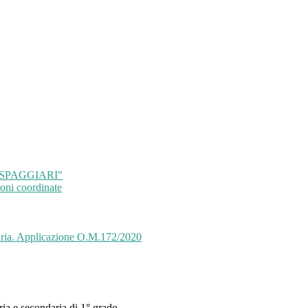
co "SPAGGIARI"
oni coordinate
maria. Applicazione O.M.172/2020
ria e secondaria di 1° grado.