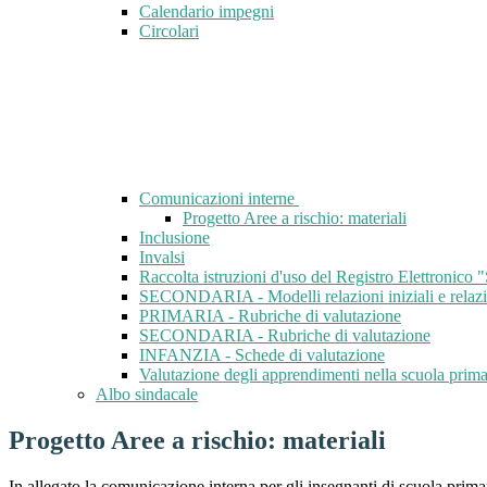
Calendario impegni
Circolari
Comunicazioni interne
Progetto Aree a rischio: materiali
Inclusione
Invalsi
Raccolta istruzioni d'uso del Registro Elettroni
SECONDARIA - Modelli relazioni iniziali e relazi
PRIMARIA - Rubriche di valutazione
SECONDARIA - Rubriche di valutazione
INFANZIA - Schede di valutazione
Valutazione degli apprendimenti nella scuola pri
Albo sindacale
Progetto Aree a rischio: materiali
In allegato la comunicazione interna per gli insegnanti di scuola prima