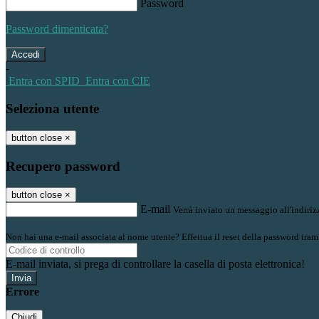
Password
Password dimenticata?
-
Entra con SPID
Entra con CIE
Seleziona utente
button close
×
Recupero password
button close
×
E-mail
Verrà inviato un messaggio all'indirizz
Non hai una e-mail associata al nome utente? Effettua il reset della password tram
E-mail inviata, si prega di controllare la casella di posta elettronica!
Errore
Chiudi