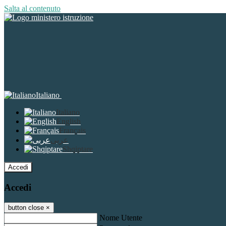
Salta al contenuto
Italiano
Italiano
English
Français
عربى
Shqiptare
Accedi
Accedi
button close
×
Nome Utente