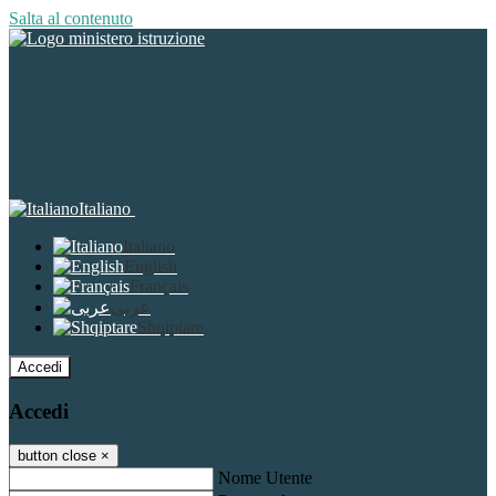
Salta al contenuto
Italiano
Italiano
English
Français
عربى
Shqiptare
Accedi
Accedi
button close
×
Nome Utente