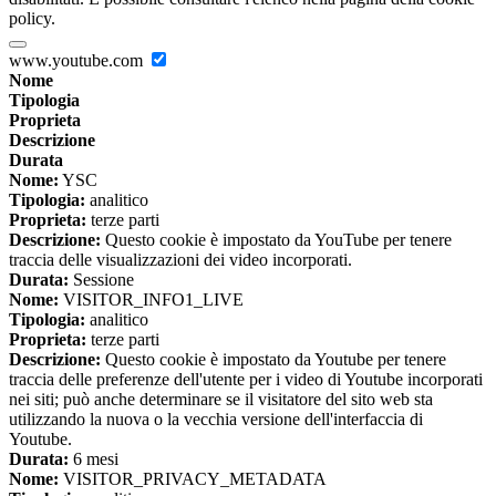
policy.
www.youtube.com
Nome
Tipologia
Proprieta
Descrizione
Durata
Nome:
YSC
Tipologia:
analitico
Proprieta:
terze parti
Descrizione:
Questo cookie è impostato da YouTube per tenere
traccia delle visualizzazioni dei video incorporati.
Durata:
Sessione
Nome:
VISITOR_INFO1_LIVE
Tipologia:
analitico
Proprieta:
terze parti
Descrizione:
Questo cookie è impostato da Youtube per tenere
traccia delle preferenze dell'utente per i video di Youtube incorporati
nei siti; può anche determinare se il visitatore del sito web sta
utilizzando la nuova o la vecchia versione dell'interfaccia di
Youtube.
Durata:
6 mesi
Nome:
VISITOR_PRIVACY_METADATA