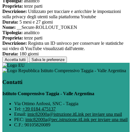
Tipologia:
analitico
Proprieta:
terze parti
Descrizione:
Utilizzato per tracciare e arricchire le impostazioni
sulla privacy degli utenti sulla piattaforma Youtube
Durata:
5 mesi e 27 giorni
Nome:
__Secure-ROLLOUT_TOKEN
Tipologia:
analitico
Proprieta:
terze parti
Descrizione:
Registra un ID univoco per conservare le statistiche
sui video di YouTube visualizzati dall'utente.
Durata:
180 giorni
Accetta tutti
Salva le preferenze
Istituto Comprensivo Taggia - Valle Argentina
Contatti
Istituto Comprensivo Taggia - Valle Argentina
Via Ottimo Anfossi, SNC - Taggia
Tel:
+39 0184 475137
Email:
imic82000a@istruzione.it
Link per inviare una mail
PEC:
imic82000a@pec.istruzione.it
Link per inviare una mail
C.F.: 90105820089