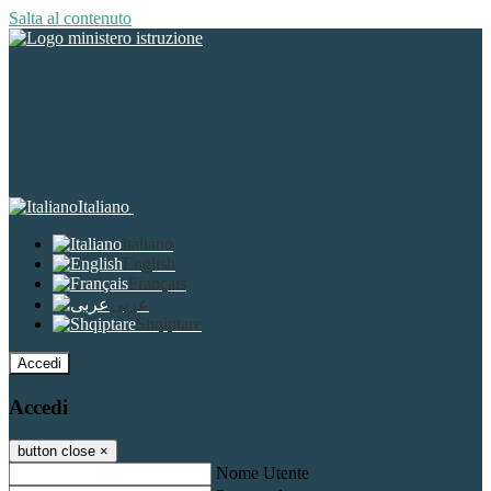
Salta al contenuto
Italiano
Italiano
English
Français
عربى
Shqiptare
Accedi
Accedi
button close
×
Nome Utente