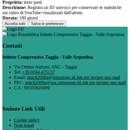
Proprieta:
terze parti
Descrizione:
Registra un ID univoco per conservare le statistiche
sui video di YouTube visualizzati dall'utente.
Durata:
180 giorni
Accetta tutti
Salva le preferenze
Istituto Comprensivo Taggia - Valle Argentina
Contatti
Istituto Comprensivo Taggia - Valle Argentina
Via Ottimo Anfossi, SNC - Taggia
Tel:
+39 0184 475137
Email:
imic82000a@istruzione.it
Link per inviare una mail
PEC:
imic82000a@pec.istruzione.it
Link per inviare una mail
C.F.: 90105820089
Sezione Link Utili
Cookie policy
Note legali