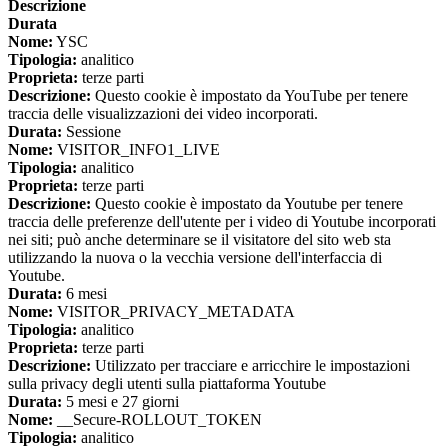
Descrizione
Durata
Nome:
YSC
Tipologia:
analitico
Proprieta:
terze parti
Descrizione:
Questo cookie è impostato da YouTube per tenere
traccia delle visualizzazioni dei video incorporati.
Durata:
Sessione
Nome:
VISITOR_INFO1_LIVE
Tipologia:
analitico
Proprieta:
terze parti
Descrizione:
Questo cookie è impostato da Youtube per tenere
traccia delle preferenze dell'utente per i video di Youtube incorporati
nei siti; può anche determinare se il visitatore del sito web sta
utilizzando la nuova o la vecchia versione dell'interfaccia di
Youtube.
Durata:
6 mesi
Nome:
VISITOR_PRIVACY_METADATA
Tipologia:
analitico
Proprieta:
terze parti
Descrizione:
Utilizzato per tracciare e arricchire le impostazioni
sulla privacy degli utenti sulla piattaforma Youtube
Durata:
5 mesi e 27 giorni
Nome:
__Secure-ROLLOUT_TOKEN
Tipologia:
analitico