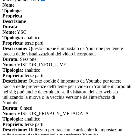
Nome
Tipologia
Proprieta
Descrizione
Durata
Nome:
YSC
Tipologia:
analitico
Proprieta:
terze parti
Descrizione:
Questo cookie è impostato da YouTube per tenere
traccia delle visualizzazioni dei video incorporati.
Durata:
Sessione
Nome:
VISITOR_INFO1_LIVE
Tipologia:
analitico
Proprieta:
terze parti
Descrizione:
Questo cookie è impostato da Youtube per tenere
traccia delle preferenze dell'utente per i video di Youtube incorporati
nei siti; può anche determinare se il visitatore del sito web sta
utilizzando la nuova o la vecchia versione dell'interfaccia di
Youtube.
Durata:
6 mesi
Nome:
VISITOR_PRIVACY_METADATA
Tipologia:
analitico
Proprieta:
terze parti
Descrizione:
Utilizzato per tracciare e arricchire le impostazioni