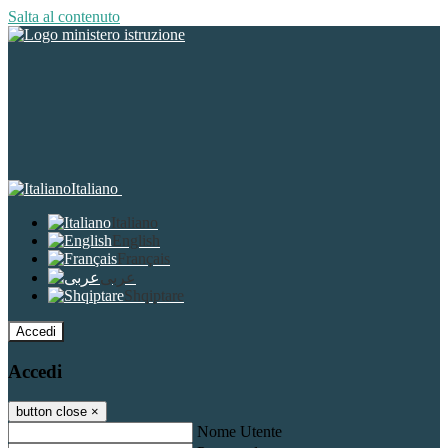
Salta al contenuto
Italiano
Italiano
English
Français
عربى
Shqiptare
Accedi
Accedi
button close
×
Nome Utente