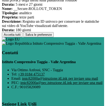
sulla privacy degli utenti sulla piattaforma Youtube
Durata:
5 mesi e 27 giorni
Nome:
__Secure-ROLLOUT_TOKEN
Tipologia:
analitico
Proprieta:
terze parti
Descrizione:
Registra un ID univoco per conservare le statistiche
sui video di YouTube visualizzati dall'utente.
Durata:
180 giorni
Accetta tutti
Salva le preferenze
Istituto Comprensivo Taggia - Valle Argentina
Contatti
Istituto Comprensivo Taggia - Valle Argentina
Via Ottimo Anfossi, SNC - Taggia
Tel:
+39 0184 475137
Email:
imic82000a@istruzione.it
Link per inviare una mail
PEC:
imic82000a@pec.istruzione.it
Link per inviare una mail
C.F.: 90105820089
Sezione Link Utili