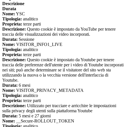
Descrizione
Durata
Nome:
YSC
Tipologia:
analitico
Proprieta:
terze parti
Descrizione:
Questo cookie è impostato da YouTube per tenere
traccia delle visualizzazioni dei video incorporati.
Durata:
Sessione
Nome:
VISITOR_INFO1_LIVE
Tipologia:
analitico
Proprieta:
terze parti
Descrizione:
Questo cookie è impostato da Youtube per tenere
traccia delle preferenze dell'utente per i video di Youtube incorporati
nei siti; può anche determinare se il visitatore del sito web sta
utilizzando la nuova o la vecchia versione dell'interfaccia di
Youtube.
Durata:
6 mesi
Nome:
VISITOR_PRIVACY_METADATA
Tipologia:
analitico
Proprieta:
terze parti
Descrizione:
Utilizzato per tracciare e arricchire le impostazioni
sulla privacy degli utenti sulla piattaforma Youtube
Durata:
5 mesi e 27 giorni
Nome:
__Secure-ROLLOUT_TOKEN
Tipologia:
analitico