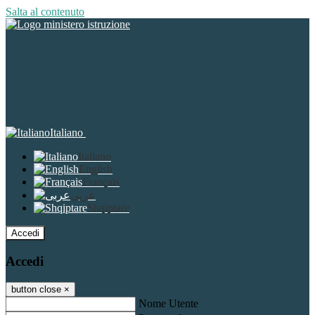
Salta al contenuto
Italiano
Italiano
English
Français
عربى
Shqiptare
Accedi
Accedi
button close
×
Nome Utente