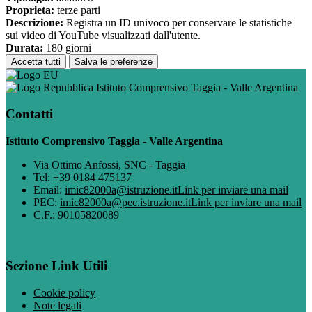
Proprieta:
terze parti
Descrizione:
Registra un ID univoco per conservare le statistiche
sui video di YouTube visualizzati dall'utente.
Durata:
180 giorni
Accetta tutti
Salva le preferenze
Istituto Comprensivo Taggia - Valle Argentina
Contatti
Istituto Comprensivo Taggia - Valle Argentina
Via Ottimo Anfossi, SNC - Taggia
Tel:
+39 0184 475137
Email:
imic82000a@istruzione.it
Link per inviare una mail
PEC:
imic82000a@pec.istruzione.it
Link per inviare una mail
C.F.: 90105820089
Sezione Link Utili
Cookie policy
Note legali