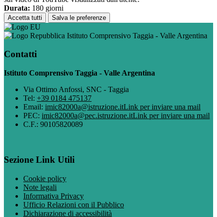
Durata:
180 giorni
Accetta tutti
Salva le preferenze
Istituto Comprensivo Taggia - Valle Argentina
Contatti
Istituto Comprensivo Taggia - Valle Argentina
Via Ottimo Anfossi, SNC - Taggia
Tel:
+39 0184 475137
Email:
imic82000a@istruzione.it
Link per inviare una mail
PEC:
imic82000a@pec.istruzione.it
Link per inviare una mail
C.F.: 90105820089
Sezione Link Utili
Cookie policy
Note legali
Informativa Privacy
Ufficio Relazioni con il Pubblico
Dichiarazione di accessibilità