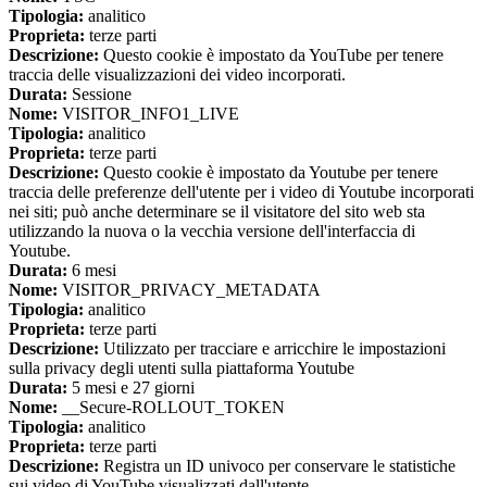
Tipologia:
analitico
Proprieta:
terze parti
Descrizione:
Questo cookie è impostato da YouTube per tenere
traccia delle visualizzazioni dei video incorporati.
Durata:
Sessione
Nome:
VISITOR_INFO1_LIVE
Tipologia:
analitico
Proprieta:
terze parti
Descrizione:
Questo cookie è impostato da Youtube per tenere
traccia delle preferenze dell'utente per i video di Youtube incorporati
nei siti; può anche determinare se il visitatore del sito web sta
utilizzando la nuova o la vecchia versione dell'interfaccia di
Youtube.
Durata:
6 mesi
Nome:
VISITOR_PRIVACY_METADATA
Tipologia:
analitico
Proprieta:
terze parti
Descrizione:
Utilizzato per tracciare e arricchire le impostazioni
sulla privacy degli utenti sulla piattaforma Youtube
Durata:
5 mesi e 27 giorni
Nome:
__Secure-ROLLOUT_TOKEN
Tipologia:
analitico
Proprieta:
terze parti
Descrizione:
Registra un ID univoco per conservare le statistiche
sui video di YouTube visualizzati dall'utente.