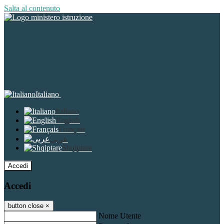
Salta al contenuto
Italiano
Italiano
English
Français
عربى
Shqiptare
Accedi
Accedi
button close
×
Nome Utente