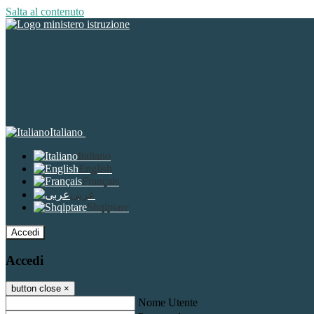
Salta al contenuto
Italiano
Italiano
English
Français
عربى
Shqiptare
Accedi
Accedi
button close
×
Nome Utente