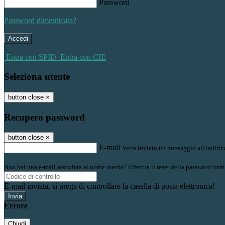
Password
Password dimenticata?
-
Entra con SPID
Entra con CIE
Seleziona utente
button close
×
Recupero password
button close
×
E-mail
Verrà inviato un messaggio all'indirizz
Non hai una e-mail associata al nome utente? Effettua il reset della password tram
E-mail inviata, si prega di controllare la casella di posta elettronica!
Errore
Chiudi