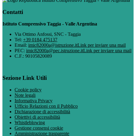
Istituto Comprensivo Taggia - Valle Argentina
Contatti
Istituto Comprensivo Taggia - Valle Argentina
Via Ottimo Anfossi, SNC - Taggia
Tel:
+39 0184 475137
Email:
imic82000a@istruzione.it
Link per inviare una mail
PEC:
imic82000a@pec.istruzione.it
Link per inviare una mail
C.F.: 90105820089
Sezione Link Utili
Cookie policy
Note legali
Informativa Privacy
Ufficio Relazioni con il Pubblico
Dichiarazione di accessibilità
Obiettivi di accessibilità
Whistleblowing
Gestione consensi cookie
Amministrazione trasparente