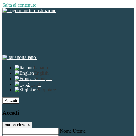
Salta al contenuto
Italiano
Italiano
English
Français
عربى
Shqiptare
Accedi
Accedi
button close
×
Nome Utente