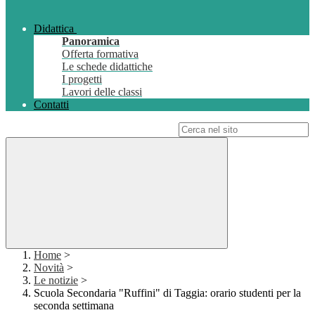
Didattica
Panoramica
Offerta formativa
Le schede didattiche
I progetti
Lavori delle classi
Contatti
Campo di ricerca per le pagine del sito
Home
>
Novità
>
Le notizie
>
Scuola Secondaria "Ruffini" di Taggia: orario studenti per la
seconda settimana