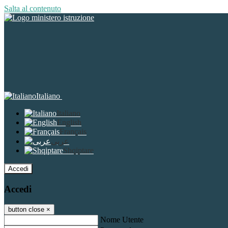
Salta al contenuto
Italiano
Italiano
English
Français
عربى
Shqiptare
Accedi
Accedi
button close
×
Nome Utente