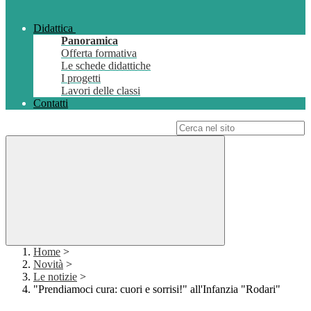
Didattica
Panoramica
Offerta formativa
Le schede didattiche
I progetti
Lavori delle classi
Contatti
Campo di ricerca per le pagine del sito
Home
>
Novità
>
Le notizie
>
"Prendiamoci cura: cuori e sorrisi!" all'Infanzia "Rodari"