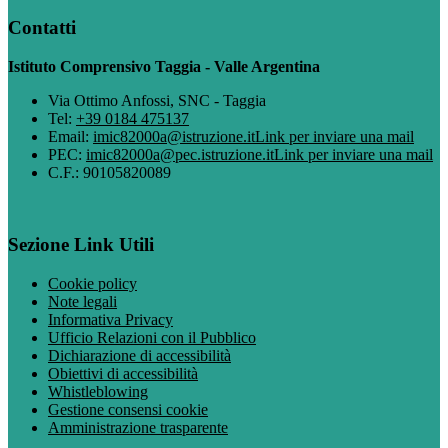
Contatti
Istituto Comprensivo Taggia - Valle Argentina
Via Ottimo Anfossi, SNC - Taggia
Tel:
+39 0184 475137
Email:
imic82000a@istruzione.it
Link per inviare una mail
PEC:
imic82000a@pec.istruzione.it
Link per inviare una mail
C.F.: 90105820089
Sezione Link Utili
Cookie policy
Note legali
Informativa Privacy
Ufficio Relazioni con il Pubblico
Dichiarazione di accessibilità
Obiettivi di accessibilità
Whistleblowing
Gestione consensi cookie
Amministrazione trasparente