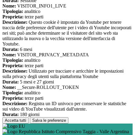
Durata:
Sessione
Nome:
VISITOR_INFO1_LIVE
Tipologia:
analitico
Proprieta:
terze parti
Descrizione:
Questo cookie è impostato da Youtube per tenere
traccia delle preferenze dell'utente per i video di Youtube incorporati
nei siti; può anche determinare se il visitatore del sito web sta
utilizzando la nuova o la vecchia versione dell'interfaccia di
Youtube.
Durata:
6 mesi
Nome:
VISITOR_PRIVACY_METADATA
Tipologia:
analitico
Proprieta:
terze parti
Descrizione:
Utilizzato per tracciare e arricchire le impostazioni
sulla privacy degli utenti sulla piattaforma Youtube
Durata:
5 mesi e 27 giorni
Nome:
__Secure-ROLLOUT_TOKEN
Tipologia:
analitico
Proprieta:
terze parti
Descrizione:
Registra un ID univoco per conservare le statistiche
sui video di YouTube visualizzati dall'utente.
Durata:
180 giorni
Accetta tutti
Salva le preferenze
Istituto Comprensivo Taggia - Valle Argentina