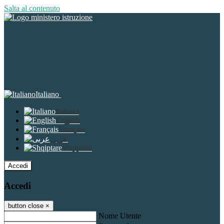
Salta al contenuto
Italiano
Italiano
English
Français
عربى
Shqiptare
Accedi
Accedi
button close
×
Nome Utente