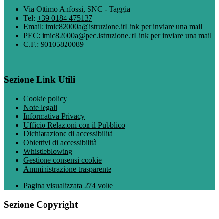
Via Ottimo Anfossi, SNC - Taggia
Tel:
+39 0184 475137
Email:
imic82000a@istruzione.it
Link per inviare una mail
PEC:
imic82000a@pec.istruzione.it
Link per inviare una mail
C.F.: 90105820089
Sezione Link Utili
Cookie policy
Note legali
Informativa Privacy
Ufficio Relazioni con il Pubblico
Dichiarazione di accessibilità
Obiettivi di accessibilità
Whistleblowing
Gestione consensi cookie
Amministrazione trasparente
Pagina visualizzata
274
volte
Sezione Copyright