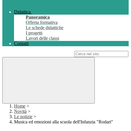
Didattica
Panoramica
Offerta formativa
Le schede didattiche
I progetti
Lavori delle classi
Contatti
Campo di ricerca per le pagine del sito
Home
>
Novità
>
Le notizie
>
Musica ed emozioni alla scuola dell'Infanzia "Rodari"