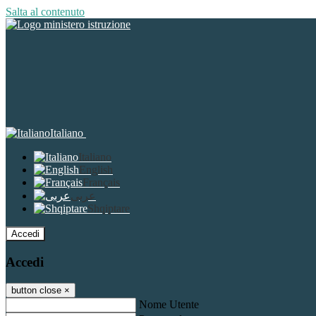
Salta al contenuto
Italiano
Italiano
English
Français
عربى
Shqiptare
Accedi
Accedi
button close
×
Nome Utente