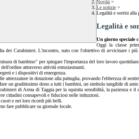
Novità
>
Le notizie
>
Legalità e sorrisi all
Legalità e so
Un giorno speciale c
Oggi la classe pri
a dei Carabinieri. L'incontro, nato con l'obiettivo di avvicinare i più pi
a misura di bambino" per spiegare l'importanza del loro lavoro quotidiano
dell'ordine attraverso attività entusiasmanti.
egreti e i dispositivi di emergenza.
attrezzature in dotazione alla pattuglia, provando l'ebbrezza di sentirsi
are un graditissimo dono a tutti i bambini, un simbolo tangibile di amic
binieri di Arma di Taggia per la squisita sensibilità, la pazienza e il ca
re cittadini consapevoli e fiduciosi nelle istituzioni.
ori e nei loro ricordi più belli.
amo fare pubblicare su giornale locale.