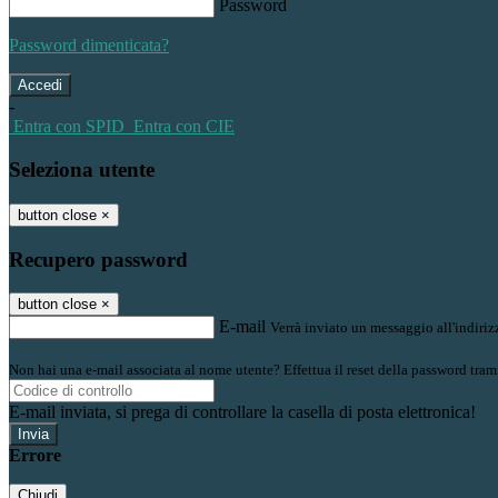
Password
Password dimenticata?
-
Entra con SPID
Entra con CIE
Seleziona utente
button close
×
Recupero password
button close
×
E-mail
Verrà inviato un messaggio all'indirizz
Non hai una e-mail associata al nome utente? Effettua il reset della password tram
E-mail inviata, si prega di controllare la casella di posta elettronica!
Errore
Chiudi