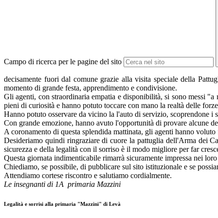
Campo di ricerca per le pagine del sito
decisamente fuori dal comune grazie alla visita speciale della Pattugli
momento di grande festa, apprendimento e condivisione.
Gli agenti, con straordinaria empatia e disponibilità, si sono messi "
pieni di curiosità e hanno potuto toccare con mano la realtà delle forze 
Hanno potuto osservare da vicino la l'auto di servizio, scoprendone i s
Con grande emozione, hanno avuto l'opportunità di provare alcune delle 
A coronamento di questa splendida mattinata, gli agenti hanno voluto f
Desideriamo quindi ringraziare di cuore la pattuglia dell'Arma dei Cara
sicurezza e della legalità con il sorriso è il modo migliore per far cresce
Questa giornata indimenticabile rimarrà sicuramente impressa nei loro cu
Chiediamo, se possibile, di pubblicare sul sito istituzionale e se possi
Attendiamo cortese riscontro e salutiamo cordialmente.
Le insegnanti di 1A primaria Mazzini
Legalità e sorrisi alla primaria "Mazzini" di Levà