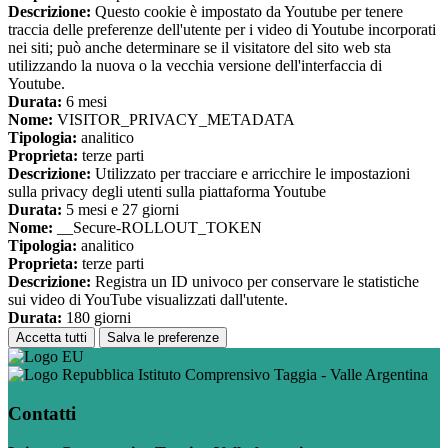
Descrizione:
Questo cookie è impostato da Youtube per tenere
traccia delle preferenze dell'utente per i video di Youtube incorporati
nei siti; può anche determinare se il visitatore del sito web sta
utilizzando la nuova o la vecchia versione dell'interfaccia di
Youtube.
Durata:
6 mesi
Nome:
VISITOR_PRIVACY_METADATA
Tipologia:
analitico
Proprieta:
terze parti
Descrizione:
Utilizzato per tracciare e arricchire le impostazioni
sulla privacy degli utenti sulla piattaforma Youtube
Durata:
5 mesi e 27 giorni
Nome:
__Secure-ROLLOUT_TOKEN
Tipologia:
analitico
Proprieta:
terze parti
Descrizione:
Registra un ID univoco per conservare le statistiche
sui video di YouTube visualizzati dall'utente.
Durata:
180 giorni
Accetta tutti
Salva le preferenze
Istituto Comprensivo Taggia - Valle Argentina
Contatti