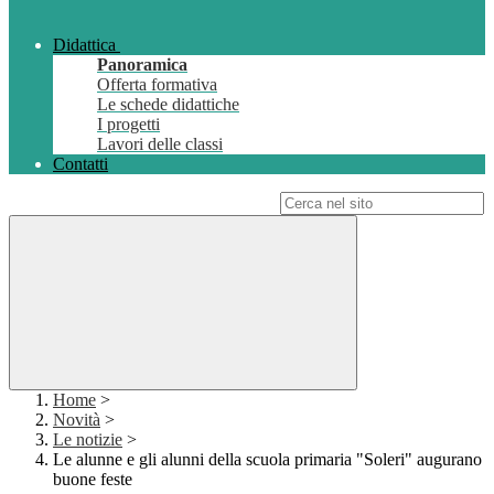
Didattica
Panoramica
Offerta formativa
Le schede didattiche
I progetti
Lavori delle classi
Contatti
Campo di ricerca per le pagine del sito
Home
>
Novità
>
Le notizie
>
Le alunne e gli alunni della scuola primaria "Soleri" augurano
buone feste