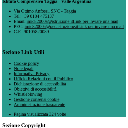
Istituto Comprensivo Taggia - Valle Argentina
Via Ottimo Anfossi, SNC - Taggia
Tel:
+39 0184 475137
Email:
imic82000a@istruzione.it
Link per inviare una mail
PEC:
imic82000a@pec.istruzione.it
Link per inviare una mail
C.F.: 90105820089
Sezione Link Utili
Cookie policy
Note legali
Informativa Privacy
Ufficio Relazioni con il Pubblico
Dichiarazione di accessibilità
Obiettivi di accessibilità
Whistleblowing
Gestione consensi cookie
Amministrazione trasparente
Pagina visualizzata
324
volte
Sezione Copyright