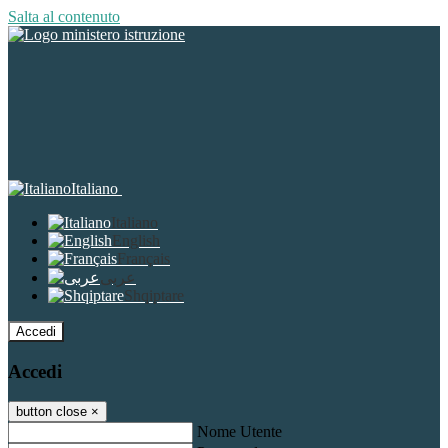
Salta al contenuto
Italiano
Italiano
English
Français
عربى
Shqiptare
Accedi
Accedi
button close
×
Nome Utente