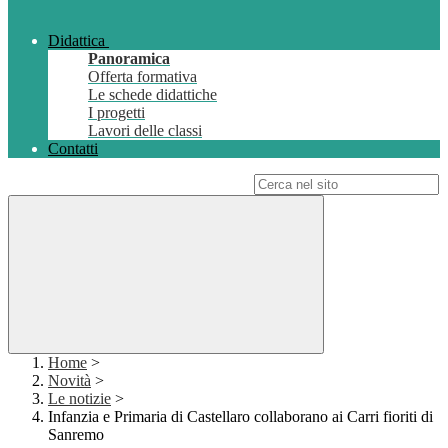
Didattica
Panoramica
Offerta formativa
Le schede didattiche
I progetti
Lavori delle classi
Contatti
Campo di ricerca per le pagine del sito
Home
>
Novità
>
Le notizie
>
Infanzia e Primaria di Castellaro collaborano ai Carri fioriti di
Sanremo