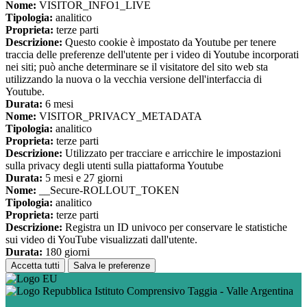
Nome:
VISITOR_INFO1_LIVE
Tipologia:
analitico
Proprieta:
terze parti
Descrizione:
Questo cookie è impostato da Youtube per tenere
traccia delle preferenze dell'utente per i video di Youtube incorporati
nei siti; può anche determinare se il visitatore del sito web sta
utilizzando la nuova o la vecchia versione dell'interfaccia di
Youtube.
Durata:
6 mesi
Nome:
VISITOR_PRIVACY_METADATA
Tipologia:
analitico
Proprieta:
terze parti
Descrizione:
Utilizzato per tracciare e arricchire le impostazioni
sulla privacy degli utenti sulla piattaforma Youtube
Durata:
5 mesi e 27 giorni
Nome:
__Secure-ROLLOUT_TOKEN
Tipologia:
analitico
Proprieta:
terze parti
Descrizione:
Registra un ID univoco per conservare le statistiche
sui video di YouTube visualizzati dall'utente.
Durata:
180 giorni
Accetta tutti
Salva le preferenze
Istituto Comprensivo Taggia - Valle Argentina