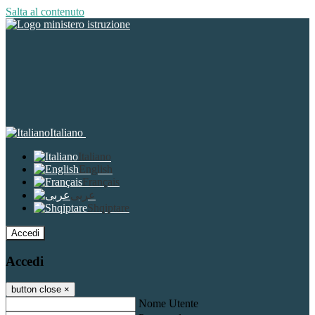
Salta al contenuto
Italiano
Italiano
English
Français
عربى
Shqiptare
Accedi
Accedi
button close
×
Nome Utente