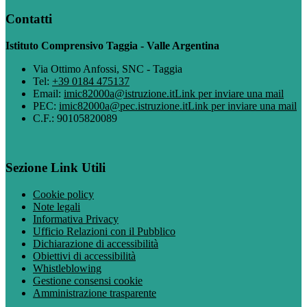
Contatti
Istituto Comprensivo Taggia - Valle Argentina
Via Ottimo Anfossi, SNC - Taggia
Tel:
+39 0184 475137
Email:
imic82000a@istruzione.it
Link per inviare una mail
PEC:
imic82000a@pec.istruzione.it
Link per inviare una mail
C.F.: 90105820089
Sezione Link Utili
Cookie policy
Note legali
Informativa Privacy
Ufficio Relazioni con il Pubblico
Dichiarazione di accessibilità
Obiettivi di accessibilità
Whistleblowing
Gestione consensi cookie
Amministrazione trasparente