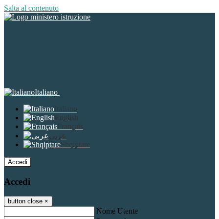
Salta al contenuto
Italiano
Italiano
English
Français
عربى
Shqiptare
Accedi
Accedi
button close
×
Nome Utente