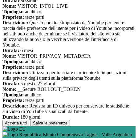
Durata:
Sessione
Nome:
VISITOR_INFO1_LIVE
Tipologia:
analitico
Proprieta:
terze parti
Descrizione:
Questo cookie è impostato da Youtube per tenere
traccia delle preferenze dell'utente per i video di Youtube incorporati
nei siti; può anche determinare se il visitatore del sito web sta
utilizzando la nuova o la vecchia versione dell'interfaccia di
Youtube.
Durata:
6 mesi
Nome:
VISITOR_PRIVACY_METADATA
Tipologia:
analitico
Proprieta:
terze parti
Descrizione:
Utilizzato per tracciare e arricchire le impostazioni
sulla privacy degli utenti sulla piattaforma Youtube
Durata:
5 mesi e 27 giorni
Nome:
__Secure-ROLLOUT_TOKEN
Tipologia:
analitico
Proprieta:
terze parti
Descrizione:
Registra un ID univoco per conservare le statistiche
sui video di YouTube visualizzati dall'utente.
Durata:
180 giorni
Accetta tutti
Salva le preferenze
Istituto Comprensivo Taggia - Valle Argentina