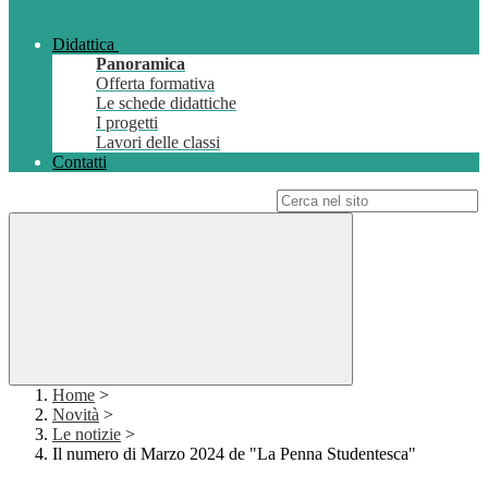
Didattica
Panoramica
Offerta formativa
Le schede didattiche
I progetti
Lavori delle classi
Contatti
Campo di ricerca per le pagine del sito
Home
>
Novità
>
Le notizie
>
Il numero di Marzo 2024 de "La Penna Studentesca"