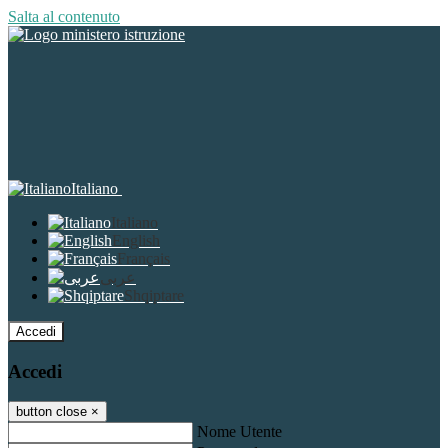
Salta al contenuto
Italiano
Italiano
English
Français
عربى
Shqiptare
Accedi
Accedi
button close
×
Nome Utente