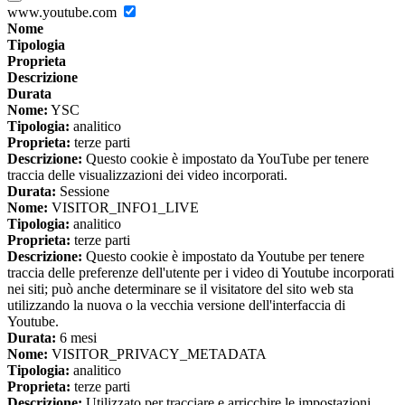
www.youtube.com
Nome
Tipologia
Proprieta
Descrizione
Durata
Nome:
YSC
Tipologia:
analitico
Proprieta:
terze parti
Descrizione:
Questo cookie è impostato da YouTube per tenere
traccia delle visualizzazioni dei video incorporati.
Durata:
Sessione
Nome:
VISITOR_INFO1_LIVE
Tipologia:
analitico
Proprieta:
terze parti
Descrizione:
Questo cookie è impostato da Youtube per tenere
traccia delle preferenze dell'utente per i video di Youtube incorporati
nei siti; può anche determinare se il visitatore del sito web sta
utilizzando la nuova o la vecchia versione dell'interfaccia di
Youtube.
Durata:
6 mesi
Nome:
VISITOR_PRIVACY_METADATA
Tipologia:
analitico
Proprieta:
terze parti
Descrizione:
Utilizzato per tracciare e arricchire le impostazioni