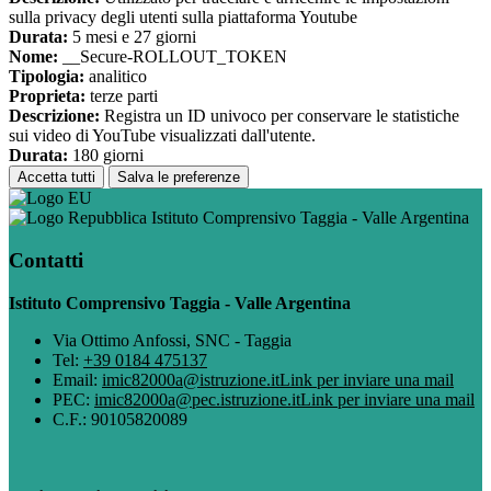
sulla privacy degli utenti sulla piattaforma Youtube
Durata:
5 mesi e 27 giorni
Nome:
__Secure-ROLLOUT_TOKEN
Tipologia:
analitico
Proprieta:
terze parti
Descrizione:
Registra un ID univoco per conservare le statistiche
sui video di YouTube visualizzati dall'utente.
Durata:
180 giorni
Accetta tutti
Salva le preferenze
Istituto Comprensivo Taggia - Valle Argentina
Contatti
Istituto Comprensivo Taggia - Valle Argentina
Via Ottimo Anfossi, SNC - Taggia
Tel:
+39 0184 475137
Email:
imic82000a@istruzione.it
Link per inviare una mail
PEC:
imic82000a@pec.istruzione.it
Link per inviare una mail
C.F.: 90105820089