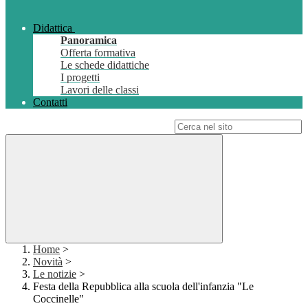
Didattica
Panoramica
Offerta formativa
Le schede didattiche
I progetti
Lavori delle classi
Contatti
Campo di ricerca per le pagine del sito
Home
>
Novità
>
Le notizie
>
Festa della Repubblica alla scuola dell'infanzia "Le
Coccinelle"