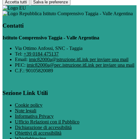
Accetta tutti
Salva le preferenze
Istituto Comprensivo Taggia - Valle Argentina
Contatti
Istituto Comprensivo Taggia - Valle Argentina
Via Ottimo Anfossi, SNC - Taggia
Tel:
+39 0184 475137
Email:
imic82000a@istruzione.it
Link per inviare una mail
PEC:
imic82000a@pec.istruzione.it
Link per inviare una mail
C.F.: 90105820089
Sezione Link Utili
Cookie policy
Note legali
Informativa Privacy
Ufficio Relazioni con il Pubblico
Dichiarazione di accessibilità
Obiettivi di accessibilità
Whistleblowing