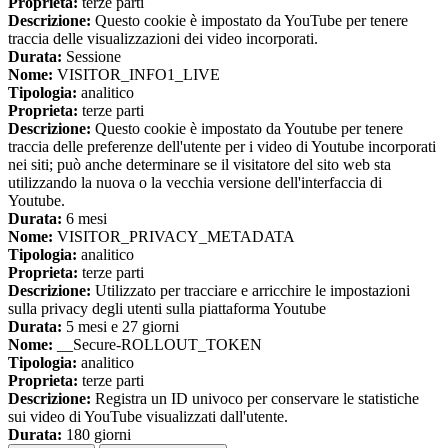
Proprieta:
terze parti
Descrizione:
Questo cookie è impostato da YouTube per tenere
traccia delle visualizzazioni dei video incorporati.
Durata:
Sessione
Nome:
VISITOR_INFO1_LIVE
Tipologia:
analitico
Proprieta:
terze parti
Descrizione:
Questo cookie è impostato da Youtube per tenere
traccia delle preferenze dell'utente per i video di Youtube incorporati
nei siti; può anche determinare se il visitatore del sito web sta
utilizzando la nuova o la vecchia versione dell'interfaccia di
Youtube.
Durata:
6 mesi
Nome:
VISITOR_PRIVACY_METADATA
Tipologia:
analitico
Proprieta:
terze parti
Descrizione:
Utilizzato per tracciare e arricchire le impostazioni
sulla privacy degli utenti sulla piattaforma Youtube
Durata:
5 mesi e 27 giorni
Nome:
__Secure-ROLLOUT_TOKEN
Tipologia:
analitico
Proprieta:
terze parti
Descrizione:
Registra un ID univoco per conservare le statistiche
sui video di YouTube visualizzati dall'utente.
Durata:
180 giorni