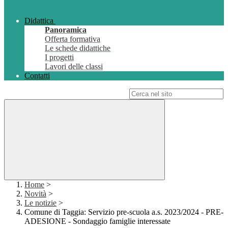
Didattica
Panoramica
Offerta formativa
Le schede didattiche
I progetti
Lavori delle classi
Contatti
Campo di ricerca per le pagine del sito
Home
>
Novità
>
Le notizie
>
Comune di Taggia: Servizio pre-scuola a.s. 2023/2024 - PRE-
ADESIONE - Sondaggio famiglie interessate