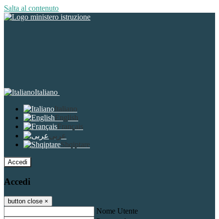
Salta al contenuto
Italiano
Italiano
English
Français
عربى
Shqiptare
Accedi
Accedi
button close
×
Nome Utente