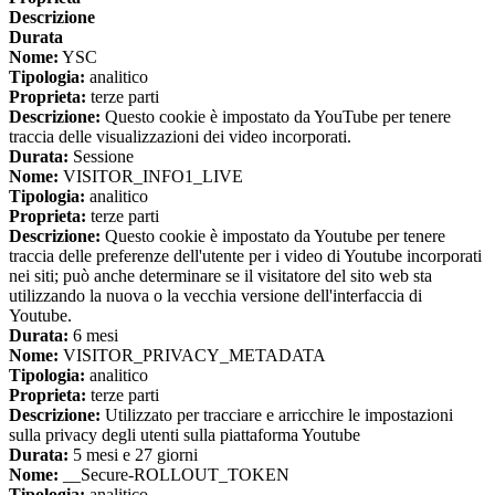
Descrizione
Durata
Nome:
YSC
Tipologia:
analitico
Proprieta:
terze parti
Descrizione:
Questo cookie è impostato da YouTube per tenere
traccia delle visualizzazioni dei video incorporati.
Durata:
Sessione
Nome:
VISITOR_INFO1_LIVE
Tipologia:
analitico
Proprieta:
terze parti
Descrizione:
Questo cookie è impostato da Youtube per tenere
traccia delle preferenze dell'utente per i video di Youtube incorporati
nei siti; può anche determinare se il visitatore del sito web sta
utilizzando la nuova o la vecchia versione dell'interfaccia di
Youtube.
Durata:
6 mesi
Nome:
VISITOR_PRIVACY_METADATA
Tipologia:
analitico
Proprieta:
terze parti
Descrizione:
Utilizzato per tracciare e arricchire le impostazioni
sulla privacy degli utenti sulla piattaforma Youtube
Durata:
5 mesi e 27 giorni
Nome:
__Secure-ROLLOUT_TOKEN
Tipologia:
analitico