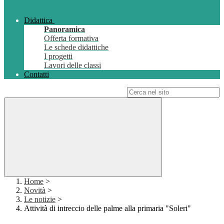
Didattica
Panoramica
Offerta formativa
Le schede didattiche
I progetti
Lavori delle classi
Contatti
Campo di ricerca per le pagine del sito
Home
>
Novità
>
Le notizie
>
Attività di intreccio delle palme alla primaria "Soleri"