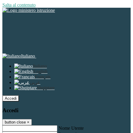
Salta al contenuto
Italiano
Italiano
English
Français
عربى
Shqiptare
Accedi
Accedi
button close
×
Nome Utente