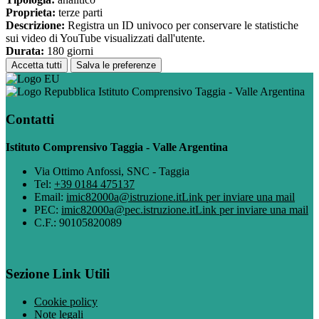
Proprieta:
terze parti
Descrizione:
Registra un ID univoco per conservare le statistiche
sui video di YouTube visualizzati dall'utente.
Durata:
180 giorni
Accetta tutti
Salva le preferenze
Istituto Comprensivo Taggia - Valle Argentina
Contatti
Istituto Comprensivo Taggia - Valle Argentina
Via Ottimo Anfossi, SNC - Taggia
Tel:
+39 0184 475137
Email:
imic82000a@istruzione.it
Link per inviare una mail
PEC:
imic82000a@pec.istruzione.it
Link per inviare una mail
C.F.: 90105820089
Sezione Link Utili
Cookie policy
Note legali