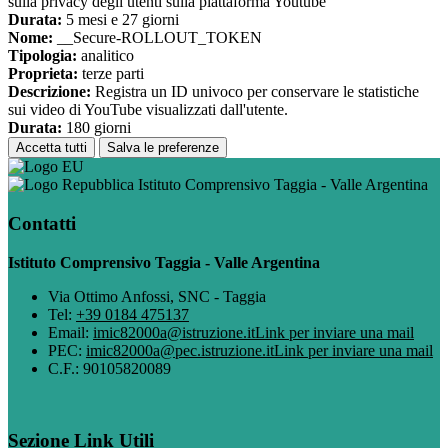
sulla privacy degli utenti sulla piattaforma Youtube
Durata:
5 mesi e 27 giorni
Nome:
__Secure-ROLLOUT_TOKEN
Tipologia:
analitico
Proprieta:
terze parti
Descrizione:
Registra un ID univoco per conservare le statistiche
sui video di YouTube visualizzati dall'utente.
Durata:
180 giorni
Accetta tutti
Salva le preferenze
Istituto Comprensivo Taggia - Valle Argentina
Contatti
Istituto Comprensivo Taggia - Valle Argentina
Via Ottimo Anfossi, SNC - Taggia
Tel:
+39 0184 475137
Email:
imic82000a@istruzione.it
Link per inviare una mail
PEC:
imic82000a@pec.istruzione.it
Link per inviare una mail
C.F.: 90105820089
Sezione Link Utili