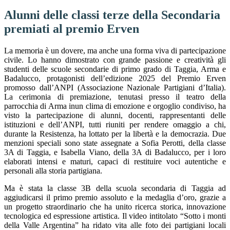
Alunni delle classi terze della Secondaria
premiati al premio Erven
La memoria è un dovere, ma anche una forma viva di partecipazione
civile. Lo hanno dimostrato con grande passione e creatività gli
studenti delle scuole secondarie di primo grado di Taggia, Arma e
Badalucco, protagonisti dell’edizione 2025 del Premio Erven
promosso dall’ANPI (Associazione Nazionale Partigiani d’Italia).
La cerimonia di premiazione, tenutasi presso il teatro della
parrocchia di Arma inun clima di emozione e orgoglio condiviso, ha
visto la partecipazione di alunni, docenti, rappresentanti delle
istituzioni e dell’ANPI, tutti riuniti per rendere omaggio a chi,
durante la Resistenza, ha lottato per la libertà e la democrazia. Due
menzioni speciali sono state assegnate a Sofia Perotti, della classe
3A di Taggia, e Isabella Viano, della 3A di Badalucco, per i loro
elaborati intensi e maturi, capaci di restituire voci autentiche e
personali alla storia partigiana.
Ma è stata la classe 3B della scuola secondaria di Taggia ad
aggiudicarsi il primo premio assoluto e la medaglia d’oro, grazie a
un progetto straordinario che ha unito ricerca storica, innovazione
tecnologica ed espressione artistica. Il video intitolato “Sotto i monti
della Valle Argentina” ha ridato vita alle foto dei partigiani locali