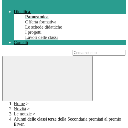
Didattica
Panoramica
Offerta formativa
Le schede didattiche
I progetti
Lavori delle classi
Contatti
Campo di ricerca per le pagine del sito
Home
>
Novità
>
Le notizie
>
Alunni delle classi terze della Secondaria premiati al premio
Erven