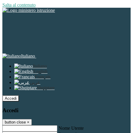
Salta al contenuto
Italiano
Italiano
English
Français
عربى
Shqiptare
Accedi
Accedi
button close
×
Nome Utente