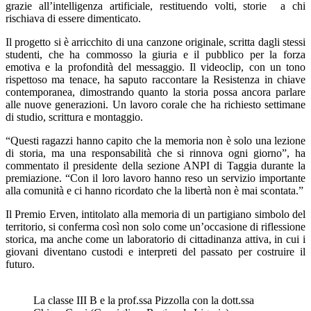
grazie all’intelligenza artificiale, restituendo volti, storie a chi
rischiava di essere dimenticato.
Il progetto si è arricchito di una canzone originale, scritta dagli stessi
studenti, che ha commosso la giuria e il pubblico per la forza
emotiva e la profondità del messaggio. Il videoclip, con un tono
rispettoso ma tenace, ha saputo raccontare la Resistenza in chiave
contemporanea, dimostrando quanto la storia possa ancora parlare
alle nuove generazioni. Un lavoro corale che ha richiesto settimane
di studio, scrittura e montaggio.
“Questi ragazzi hanno capito che la memoria non è solo una lezione
di storia, ma una responsabilità che si rinnova ogni giorno”, ha
commentato il presidente della sezione ANPI di Taggia durante la
premiazione. “Con il loro lavoro hanno reso un servizio importante
alla comunità e ci hanno ricordato che la libertà non è mai scontata.”
Il Premio Erven, intitolato alla memoria di un partigiano simbolo del
territorio, si conferma così non solo come un’occasione di riflessione
storica, ma anche come un laboratorio di cittadinanza attiva, in cui i
giovani diventano custodi e interpreti del passato per costruire il
futuro.
La classe III B e la prof.ssa Pizzolla con la dott.ssa