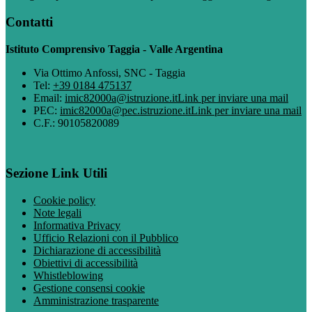
Contatti
Istituto Comprensivo Taggia - Valle Argentina
Via Ottimo Anfossi, SNC - Taggia
Tel:
+39 0184 475137
Email:
imic82000a@istruzione.it
Link per inviare una mail
PEC:
imic82000a@pec.istruzione.it
Link per inviare una mail
C.F.: 90105820089
Sezione Link Utili
Cookie policy
Note legali
Informativa Privacy
Ufficio Relazioni con il Pubblico
Dichiarazione di accessibilità
Obiettivi di accessibilità
Whistleblowing
Gestione consensi cookie
Amministrazione trasparente