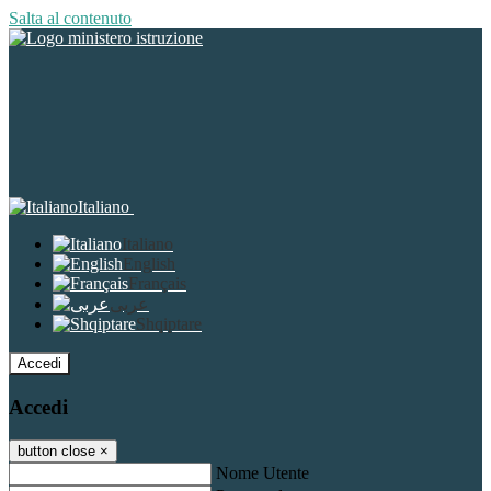
Salta al contenuto
Italiano
Italiano
English
Français
عربى
Shqiptare
Accedi
Accedi
button close
×
Nome Utente