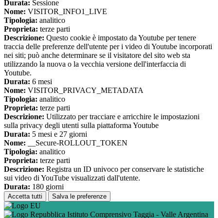
Durata:
Sessione
Nome:
VISITOR_INFO1_LIVE
Tipologia:
analitico
Proprieta:
terze parti
Descrizione:
Questo cookie è impostato da Youtube per tenere
traccia delle preferenze dell'utente per i video di Youtube incorporati
nei siti; può anche determinare se il visitatore del sito web sta
utilizzando la nuova o la vecchia versione dell'interfaccia di
Youtube.
Durata:
6 mesi
Nome:
VISITOR_PRIVACY_METADATA
Tipologia:
analitico
Proprieta:
terze parti
Descrizione:
Utilizzato per tracciare e arricchire le impostazioni
sulla privacy degli utenti sulla piattaforma Youtube
Durata:
5 mesi e 27 giorni
Nome:
__Secure-ROLLOUT_TOKEN
Tipologia:
analitico
Proprieta:
terze parti
Descrizione:
Registra un ID univoco per conservare le statistiche
sui video di YouTube visualizzati dall'utente.
Durata:
180 giorni
Accetta tutti
Salva le preferenze
Istituto Comprensivo Taggia - Valle Argentina