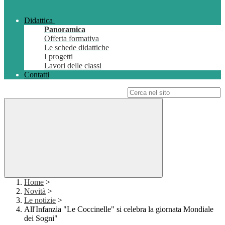
Didattica
Panoramica
Offerta formativa
Le schede didattiche
I progetti
Lavori delle classi
Contatti
Campo di ricerca per le pagine del sito
Home
>
Novità
>
Le notizie
>
All'Infanzia "Le Coccinelle" si celebra la giornata Mondiale
dei Sogni"