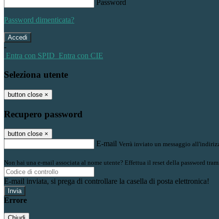
Password
Password dimenticata?
-
Entra con SPID
Entra con CIE
Seleziona utente
button close
×
Recupero password
button close
×
E-mail
Verrà inviato un messaggio all'indirizz
Non hai una e-mail associata al nome utente? Effettua il reset della password tram
E-mail inviata, si prega di controllare la casella di posta elettronica!
Errore
Chiudi