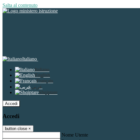
Salta al contenuto
Italiano
Italiano
English
Français
عربى
Shqiptare
Accedi
Accedi
button close
×
Nome Utente