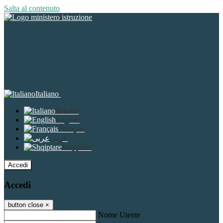
Salta al contenuto
Italiano
Italiano
English
Français
عربى
Shqiptare
Accedi
Accedi
button close
×
Nome Utente