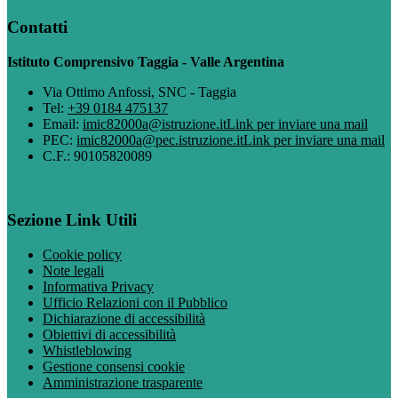
Contatti
Istituto Comprensivo Taggia - Valle Argentina
Via Ottimo Anfossi, SNC - Taggia
Tel:
+39 0184 475137
Email:
imic82000a@istruzione.it
Link per inviare una mail
PEC:
imic82000a@pec.istruzione.it
Link per inviare una mail
C.F.: 90105820089
Sezione Link Utili
Cookie policy
Note legali
Informativa Privacy
Ufficio Relazioni con il Pubblico
Dichiarazione di accessibilità
Obiettivi di accessibilità
Whistleblowing
Gestione consensi cookie
Amministrazione trasparente