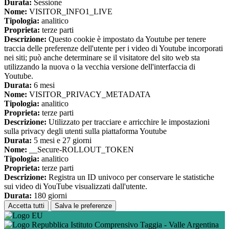
Durata:
Sessione
Nome:
VISITOR_INFO1_LIVE
Tipologia:
analitico
Proprieta:
terze parti
Descrizione:
Questo cookie è impostato da Youtube per tenere
traccia delle preferenze dell'utente per i video di Youtube incorporati
nei siti; può anche determinare se il visitatore del sito web sta
utilizzando la nuova o la vecchia versione dell'interfaccia di
Youtube.
Durata:
6 mesi
Nome:
VISITOR_PRIVACY_METADATA
Tipologia:
analitico
Proprieta:
terze parti
Descrizione:
Utilizzato per tracciare e arricchire le impostazioni
sulla privacy degli utenti sulla piattaforma Youtube
Durata:
5 mesi e 27 giorni
Nome:
__Secure-ROLLOUT_TOKEN
Tipologia:
analitico
Proprieta:
terze parti
Descrizione:
Registra un ID univoco per conservare le statistiche
sui video di YouTube visualizzati dall'utente.
Durata:
180 giorni
Accetta tutti
Salva le preferenze
Istituto Comprensivo Taggia - Valle Argentina