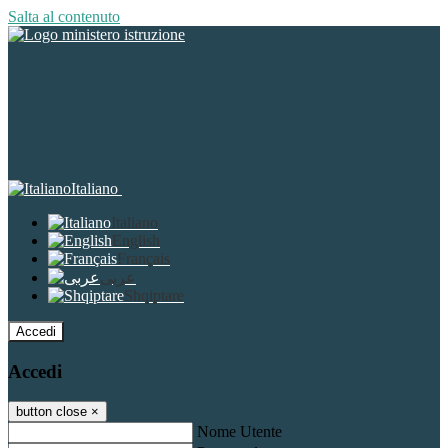
Salta al contenuto
Italiano
Italiano
English
Français
عربى
Shqiptare
Accedi
Accedi
button close
×
Nome Utente