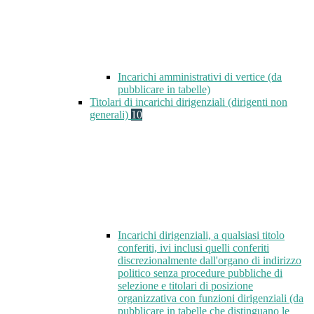
Incarichi amministrativi di vertice (da
pubblicare in tabelle)
Titolari di incarichi dirigenziali (dirigenti non
generali)
10
Incarichi dirigenziali, a qualsiasi titolo
conferiti, ivi inclusi quelli conferiti
discrezionalmente dall'organo di indirizzo
politico senza procedure pubbliche di
selezione e titolari di posizione
organizzativa con funzioni dirigenziali (da
pubblicare in tabelle che distinguano le