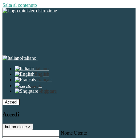
Salta al contenuto
Italiano
Italiano
English
Français
عربى
Shqiptare
Accedi
Accedi
button close
×
Nome Utente