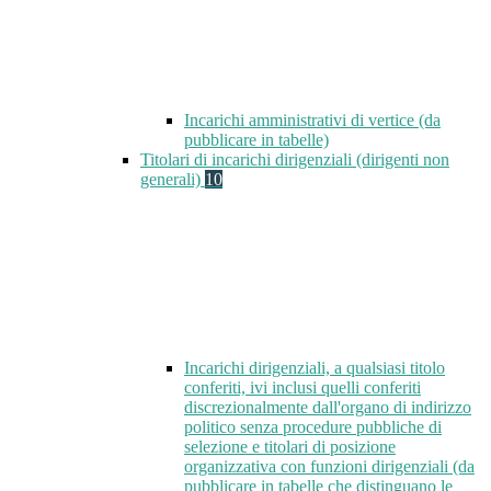
Incarichi amministrativi di vertice (da
pubblicare in tabelle)
Titolari di incarichi dirigenziali (dirigenti non
generali)
10
Incarichi dirigenziali, a qualsiasi titolo
conferiti, ivi inclusi quelli conferiti
discrezionalmente dall'organo di indirizzo
politico senza procedure pubbliche di
selezione e titolari di posizione
organizzativa con funzioni dirigenziali (da
pubblicare in tabelle che distinguano le