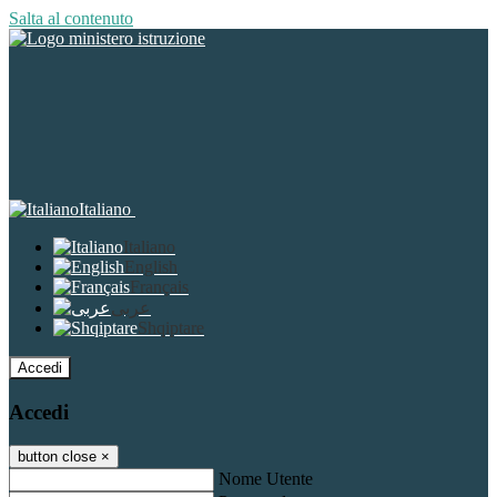
Salta al contenuto
Italiano
Italiano
English
Français
عربى
Shqiptare
Accedi
Accedi
button close
×
Nome Utente