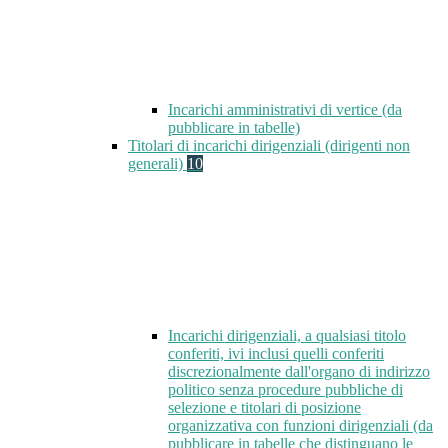
Incarichi amministrativi di vertice (da
pubblicare in tabelle)
Titolari di incarichi dirigenziali (dirigenti non
generali)
10
Incarichi dirigenziali, a qualsiasi titolo
conferiti, ivi inclusi quelli conferiti
discrezionalmente dall'organo di indirizzo
politico senza procedure pubbliche di
selezione e titolari di posizione
organizzativa con funzioni dirigenziali (da
pubblicare in tabelle che distinguano le