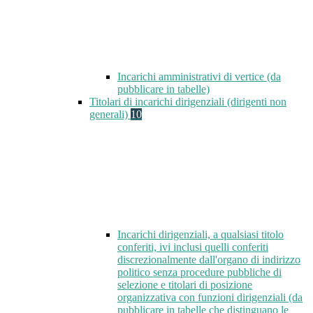
Incarichi amministrativi di vertice (da
pubblicare in tabelle)
Titolari di incarichi dirigenziali (dirigenti non
generali)
10
Incarichi dirigenziali, a qualsiasi titolo
conferiti, ivi inclusi quelli conferiti
discrezionalmente dall'organo di indirizzo
politico senza procedure pubbliche di
selezione e titolari di posizione
organizzativa con funzioni dirigenziali (da
pubblicare in tabelle che distinguano le