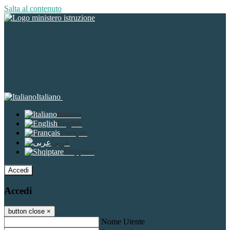
Salta al contenuto
Italiano
Italiano
English
Français
عربى
Shqiptare
Accedi
Accedi
button close
×
Nome Utente