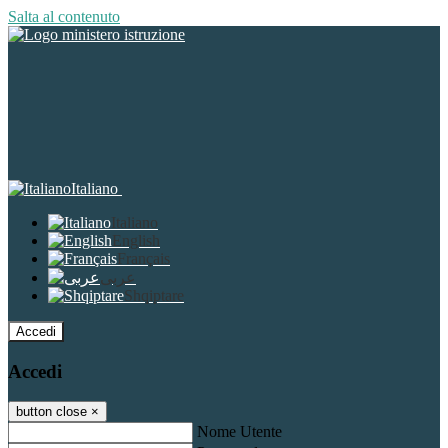
Salta al contenuto
Italiano
Italiano
English
Français
عربى
Shqiptare
Accedi
Accedi
button close
×
Nome Utente