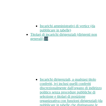
Incarichi amministrativi di vertice (da
pubblicare in tabelle)
Titolari di incarichi dirigenziali (dirigenti non
generali)
10
Incarichi dirigenziali, a qualsiasi titolo
conferiti, ivi inclusi quelli conferiti
discrezionalmente dall'organo di indirizzo
politico senza procedure pubbliche di
selezione e titolari di posizione
organizzativa con funzioni dirigenziali (da
pubblicare in tabelle che distinguano le