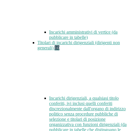
Incarichi amministrativi di vertice (da
pubblicare in tabelle)
Titolari di incarichi dirigenziali (dirigenti non
generali)
10
Incarichi dirigenziali, a qualsiasi titolo
conferiti, ivi inclusi quelli conferiti
discrezionalmente dall'organo di indirizzo
politico senza procedure pubbliche di
selezione e titolari di posizione
organizzativa con funzioni dirigenziali (da
pubblicare in tabelle che distinguano le