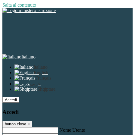
Salta al contenuto
Italiano
Italiano
English
Français
عربى
Shqiptare
Accedi
Accedi
button close
×
Nome Utente