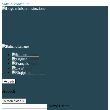
Salta al contenuto
Italiano
Italiano
English
Français
عربى
Shqiptare
Accedi
Accedi
button close
×
Nome Utente