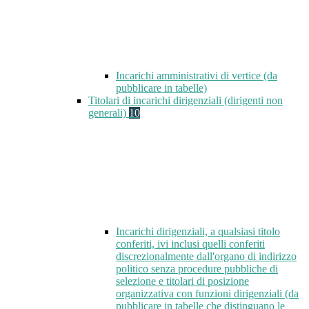
Incarichi amministrativi di vertice (da
pubblicare in tabelle)
Titolari di incarichi dirigenziali (dirigenti non
generali)
10
Incarichi dirigenziali, a qualsiasi titolo
conferiti, ivi inclusi quelli conferiti
discrezionalmente dall'organo di indirizzo
politico senza procedure pubbliche di
selezione e titolari di posizione
organizzativa con funzioni dirigenziali (da
pubblicare in tabelle che distinguano le