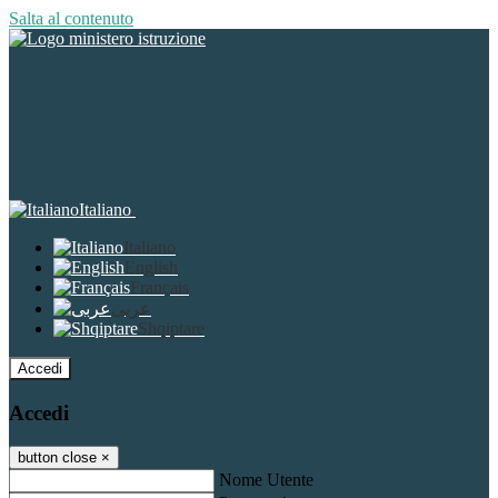
Salta al contenuto
Italiano
Italiano
English
Français
عربى
Shqiptare
Accedi
Accedi
button close
×
Nome Utente