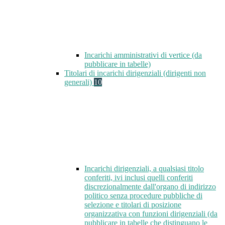
Incarichi amministrativi di vertice (da
pubblicare in tabelle)
Titolari di incarichi dirigenziali (dirigenti non
generali)
10
Incarichi dirigenziali, a qualsiasi titolo
conferiti, ivi inclusi quelli conferiti
discrezionalmente dall'organo di indirizzo
politico senza procedure pubbliche di
selezione e titolari di posizione
organizzativa con funzioni dirigenziali (da
pubblicare in tabelle che distinguano le