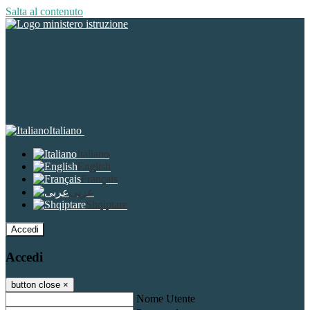
Salta al contenuto
Italiano
Italiano
English
Français
عربى
Shqiptare
Accedi
Accedi
button close
×
Nome Utente