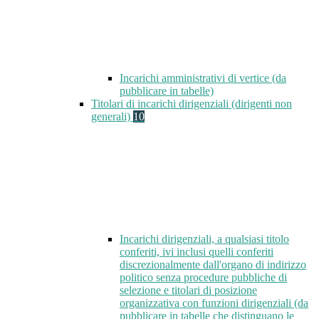
Incarichi amministrativi di vertice (da
pubblicare in tabelle)
Titolari di incarichi dirigenziali (dirigenti non
generali)
10
Incarichi dirigenziali, a qualsiasi titolo
conferiti, ivi inclusi quelli conferiti
discrezionalmente dall'organo di indirizzo
politico senza procedure pubbliche di
selezione e titolari di posizione
organizzativa con funzioni dirigenziali (da
pubblicare in tabelle che distinguano le