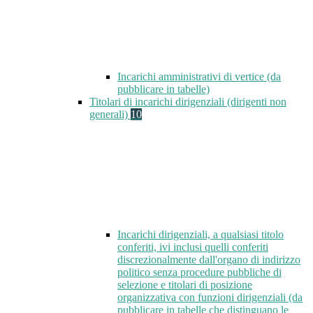
Incarichi amministrativi di vertice (da
pubblicare in tabelle)
Titolari di incarichi dirigenziali (dirigenti non
generali)
10
Incarichi dirigenziali, a qualsiasi titolo
conferiti, ivi inclusi quelli conferiti
discrezionalmente dall'organo di indirizzo
politico senza procedure pubbliche di
selezione e titolari di posizione
organizzativa con funzioni dirigenziali (da
pubblicare in tabelle che distinguano le