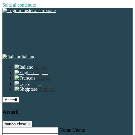
Salta al contenuto
Italiano
Italiano
English
Français
عربى
Shqiptare
Accedi
Accedi
button close
×
Nome Utente