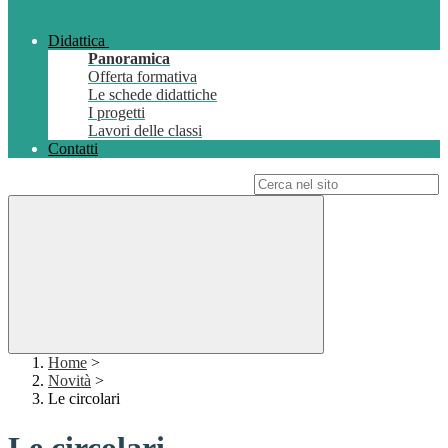
Didattica
Panoramica
Offerta formativa
Le schede didattiche
I progetti
Lavori delle classi
Contatti
Campo di ricerca per le pagine del sito
Home
>
Novità
>
Le circolari
Le circolari