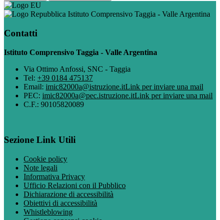
Istituto Comprensivo Taggia - Valle Argentina
Contatti
Istituto Comprensivo Taggia - Valle Argentina
Via Ottimo Anfossi, SNC - Taggia
Tel:
+39 0184 475137
Email:
imic82000a@istruzione.it
Link per inviare una mail
PEC:
imic82000a@pec.istruzione.it
Link per inviare una mail
C.F.: 90105820089
Sezione Link Utili
Cookie policy
Note legali
Informativa Privacy
Ufficio Relazioni con il Pubblico
Dichiarazione di accessibilità
Obiettivi di accessibilità
Whistleblowing