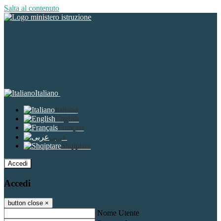
Salta al contenuto
Italiano
Italiano
English
Français
عربى
Shqiptare
Accedi
Accedi
button close
×
Nome Utente