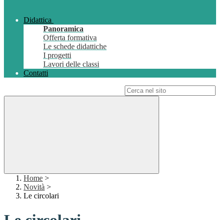
Didattica
Panoramica
Offerta formativa
Le schede didattiche
I progetti
Lavori delle classi
Contatti
Campo di ricerca per le pagine del sito
Home
>
Novità
>
Le circolari
Le circolari