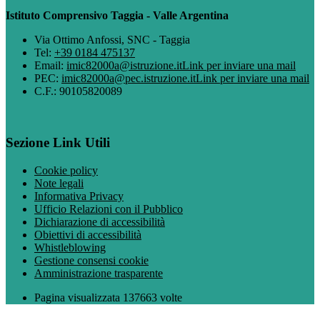
Istituto Comprensivo Taggia - Valle Argentina
Via Ottimo Anfossi, SNC - Taggia
Tel:
+39 0184 475137
Email:
imic82000a@istruzione.it
Link per inviare una mail
PEC:
imic82000a@pec.istruzione.it
Link per inviare una mail
C.F.: 90105820089
Sezione Link Utili
Cookie policy
Note legali
Informativa Privacy
Ufficio Relazioni con il Pubblico
Dichiarazione di accessibilità
Obiettivi di accessibilità
Whistleblowing
Gestione consensi cookie
Amministrazione trasparente
Pagina visualizzata
137663
volte