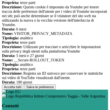
Proprieta:
terze parti
Descrizione:
Questo cookie è impostato da Youtube per tenere
traccia delle preferenze dell'utente per i video di Youtube incorporati
nei siti; può anche determinare se il visitatore del sito web sta
utilizzando la nuova o la vecchia versione dell'interfaccia di
Youtube.
Durata:
6 mesi
Nome:
VISITOR_PRIVACY_METADATA
Tipologia:
analitico
Proprieta:
terze parti
Descrizione:
Utilizzato per tracciare e arricchire le impostazioni
sulla privacy degli utenti sulla piattaforma Youtube
Durata:
5 mesi e 27 giorni
Nome:
__Secure-ROLLOUT_TOKEN
Tipologia:
analitico
Proprieta:
terze parti
Descrizione:
Registra un ID univoco per conservare le statistiche
sui video di YouTube visualizzati dall'utente.
Durata:
180 giorni
Accetta tutti
Salva le preferenze
Istituto Comprensivo Taggia - Valle Argentina
Contatti