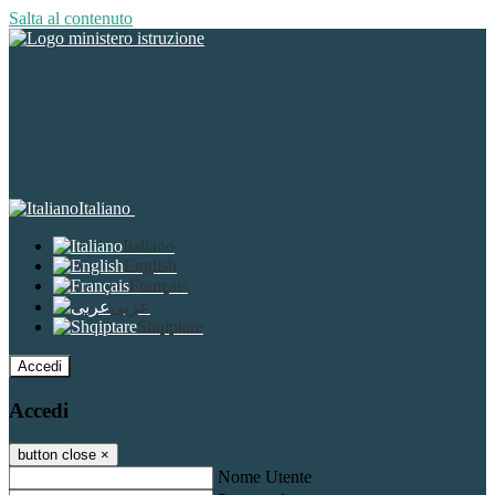
Salta al contenuto
Italiano
Italiano
English
Français
عربى
Shqiptare
Accedi
Accedi
button close
×
Nome Utente