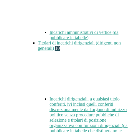
Incarichi amministrativi di vertice (da
pubblicare in tabelle)
Titolari di incarichi dirigenziali (dirigenti non
generali)
10
Incarichi dirigenziali, a qualsiasi titolo
conferiti, ivi inclusi quelli conferiti
discrezionalmente dall'organo di indirizzo
politico senza procedure pubbliche di
selezione e titolari di posizione
organizzativa con funzioni dirigenziali (da
pubblicare in tabelle che distinguano le