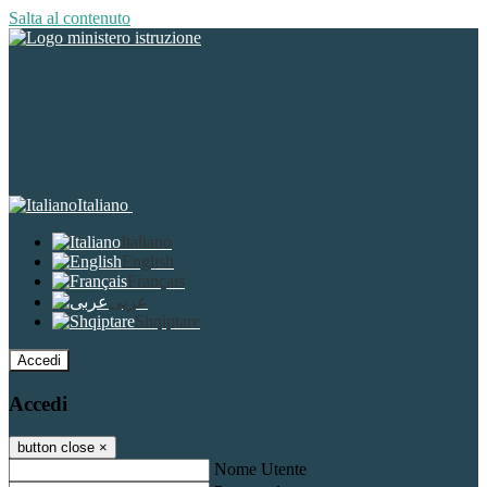
Salta al contenuto
Italiano
Italiano
English
Français
عربى
Shqiptare
Accedi
Accedi
button close
×
Nome Utente