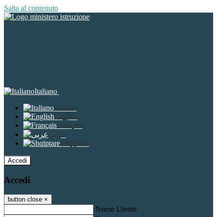
Salta al contenuto
Italiano
Italiano
English
Français
عربى
Shqiptare
Accedi
Accedi
button close
×
Nome Utente