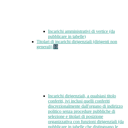
Incarichi amministrativi di vertice (da
pubblicare in tabelle)
Titolari di incarichi dirigenziali (dirigenti non
generali)
10
Incarichi dirigenziali, a qualsiasi titolo
conferiti, ivi inclusi quelli conferiti
discrezionalmente dall'organo di indirizzo
politico senza procedure pubbliche di
selezione e titolari di posizione
organizzativa con funzioni dirigenziali (da
pubblicare in tabelle che distinguano le