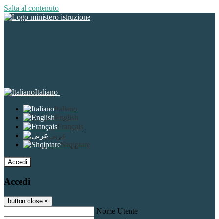
Salta al contenuto
Italiano
Italiano
English
Français
عربى
Shqiptare
Accedi
Accedi
button close
×
Nome Utente