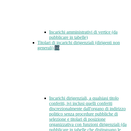
Incarichi amministrativi di vertice (da
pubblicare in tabelle)
Titolari di incarichi dirigenziali (dirigenti non
generali)
10
Incarichi dirigenziali, a qualsiasi titolo
conferiti, ivi inclusi quelli conferiti
discrezionalmente dall'organo di indirizzo
politico senza procedure pubbliche di
selezione e titolari di posizione
organizzativa con funzioni dirigenziali (da
pubblicare in tabelle che distinguano le