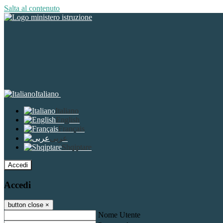
Salta al contenuto
Italiano
Italiano
English
Français
عربى
Shqiptare
Accedi
Accedi
button close
×
Nome Utente