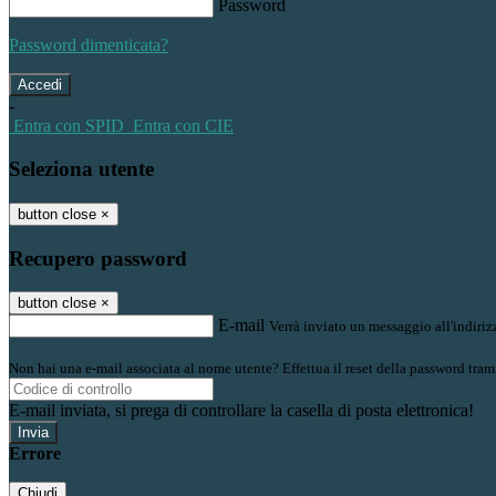
Password
Password dimenticata?
-
Entra con SPID
Entra con CIE
Seleziona utente
button close
×
Recupero password
button close
×
E-mail
Verrà inviato un messaggio all'indirizz
Non hai una e-mail associata al nome utente? Effettua il reset della password tram
E-mail inviata, si prega di controllare la casella di posta elettronica!
Errore
Chiudi