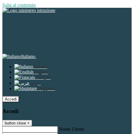
Salta al contenuto
Italiano
Italiano
English
Français
عربى
Shqiptare
Accedi
Accedi
button close
×
Nome Utente