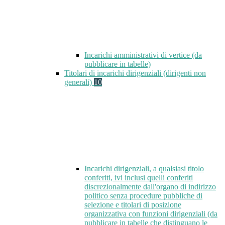
Incarichi amministrativi di vertice (da
pubblicare in tabelle)
Titolari di incarichi dirigenziali (dirigenti non
generali)
10
Incarichi dirigenziali, a qualsiasi titolo
conferiti, ivi inclusi quelli conferiti
discrezionalmente dall'organo di indirizzo
politico senza procedure pubbliche di
selezione e titolari di posizione
organizzativa con funzioni dirigenziali (da
pubblicare in tabelle che distinguano le