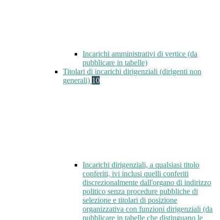
Incarichi amministrativi di vertice (da
pubblicare in tabelle)
Titolari di incarichi dirigenziali (dirigenti non
generali)
10
Incarichi dirigenziali, a qualsiasi titolo
conferiti, ivi inclusi quelli conferiti
discrezionalmente dall'organo di indirizzo
politico senza procedure pubbliche di
selezione e titolari di posizione
organizzativa con funzioni dirigenziali (da
pubblicare in tabelle che distinguano le