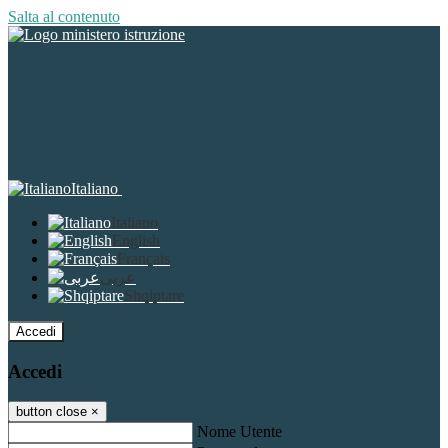
Salta al contenuto
Italiano
Italiano
English
Français
عربى
Shqiptare
Accedi
Accedi
button close
×
Nome Utente