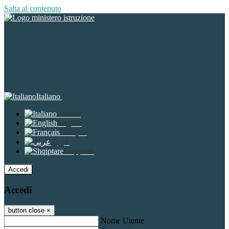
Salta al contenuto
Italiano
Italiano
English
Français
عربى
Shqiptare
Accedi
Accedi
button close
×
Nome Utente