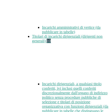
Incarichi amministrativi di vertice (da
pubblicare in tabelle)
Titolari di incarichi dirigenziali (dirigenti non
generali)
10
Incarichi dirigenziali, a qualsiasi titolo
conferiti, ivi inclusi quelli conferiti
discrezionalmente dall'organo di indirizzo
politico senza procedure pubbliche di
selezione e titolari di posizione
organizzativa con funzioni dirigenziali (da
pubblicare in tabelle che distinguano le